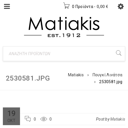
0 Προϊόντα
-
0,00
€
Matiakis
›
Πουγκί Λινάτσα
2530581.JPG
›
2530581.jpg
19
0
0
Post by
Matiakis
ΟΚΤ