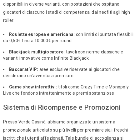
disponibili in diverse varianti, con postazioni che ospitano
giocatori di ciascuno i stadi di competenza, dai neofiti agli high
roller.
Roulette europea e americana:
con limiti di puntata flessibili
da 0,50€ fino a 10.000€ per round
Blackjack multigiocatore:
tavoli con norme classiche e
varianti innovative come Infinite Blackjack
Baccarat VIP:
aree esclusive riservate ai giocatori che
desiderano un’avventura premium
Game show interattivi:
titoli come Crazy Time e Monopoly
Live che fondono intrattenimento e premi sostanziose
Sistema di Ricompense e Promozioni
Presso Verde Casinò, abbiamo organizzato un sistema
promozionale articolato su più livelli per premiare sia i freschi
iscritti che i utenti affezionati. Tale bundle di accoglienza si