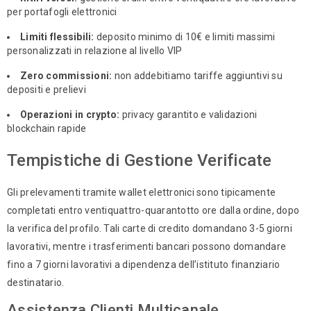
per portafogli elettronici
Limiti flessibili:
deposito minimo di 10€ e limiti massimi
personalizzati in relazione al livello VIP
Zero commissioni:
non addebitiamo tariffe aggiuntivi su
depositi e prelievi
Operazioni in crypto:
privacy garantito e validazioni
blockchain rapide
Tempistiche di Gestione Verificate
Gli prelevamenti tramite wallet elettronici sono tipicamente
completati entro ventiquattro-quarantotto ore dalla ordine, dopo
la verifica del profilo. Tali carte di credito domandano 3-5 giorni
lavorativi, mentre i trasferimenti bancari possono domandare
fino a 7 giorni lavorativi a dipendenza dell’istituto finanziario
destinatario.
Assistenza Clienti Multicanale