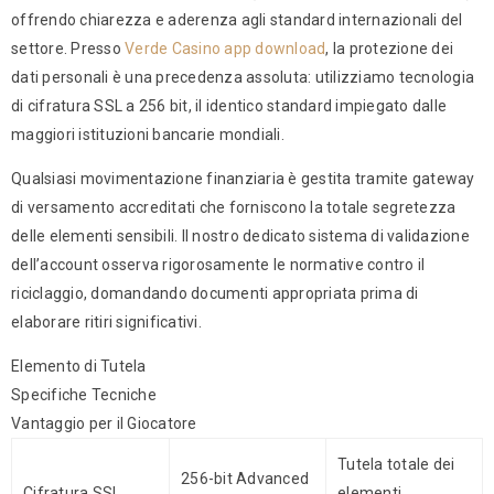
offrendo chiarezza e aderenza agli standard internazionali del
settore. Presso
Verde Casino app download
, la protezione dei
dati personali è una precedenza assoluta: utilizziamo tecnologia
di cifratura SSL a 256 bit, il identico standard impiegato dalle
maggiori istituzioni bancarie mondiali.
Qualsiasi movimentazione finanziaria è gestita tramite gateway
di versamento accreditati che forniscono la totale segretezza
delle elementi sensibili. Il nostro dedicato sistema di validazione
dell’account osserva rigorosamente le normative contro il
riciclaggio, domandando documenti appropriata prima di
elaborare ritiri significativi.
Elemento di Tutela
Specifiche Tecniche
Vantaggio per il Giocatore
Tutela totale dei
256-bit Advanced
Cifratura SSL
elementi