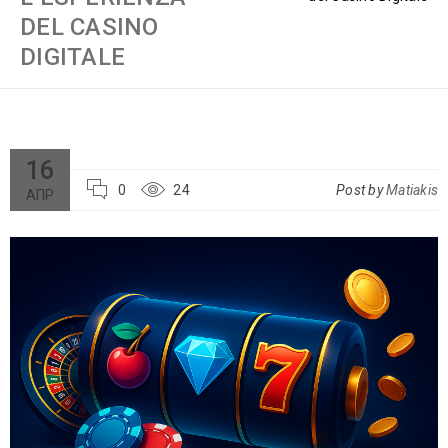
DEL CASINO
DIGITALE
16
0
24
Post by
Matiakis
ΑΠΡ