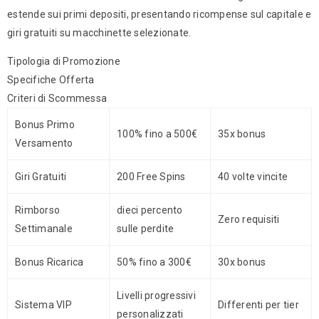
estende sui primi depositi, presentando ricompense sul capitale e
giri gratuiti su macchinette selezionate.
Tipologia di Promozione
Specifiche Offerta
Criteri di Scommessa
Bonus Primo
100% fino a 500€
35x bonus
Versamento
Giri Gratuiti
200 Free Spins
40 volte vincite
Rimborso
dieci percento
Zero requisiti
Settimanale
sulle perdite
Bonus Ricarica
50% fino a 300€
30x bonus
Livelli progressivi
Sistema VIP
Differenti per tier
personalizzati