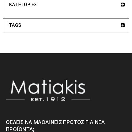
ΚΑΤΗΓΟΡΙΕΣ
TAGS
ΘΈΛΕΙΣ ΝΑ ΜΑΘΑΊΝΕΙΣ ΠΡΏΤΟΣ ΓΙΑ ΝΈΑ
ΠΡΟΪΌΝΤΑ;