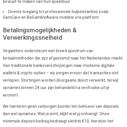
bewust te maken van hun speelduur
Directe toegang tot professionele hulpinstanties zoals
GamCare en BeGambleAware middels ons platform
Betalingsmogelijkheden &
Verwerkingssnelheid
VegasHero ondersteunt een breed spectrum van
betaalmethoden die zijn afgestemd naar het Nederlandse markt.
Van traditionele bankoverschrijvingen naar moderne digitale
wallets & crypto-opties – wij zorgen ervoor dat transacties vlot
verlopen. Stortingen worden doorgaans direct verwerkt, terwijl
opnames binnen 24 uur zijn behandeld na verificatie uit je
account.
We hanteren geen verborgen kosten ten behoeve van deposits
dan wel opnames. Wat je wint, blijkt wat jij ontvangt. Onze
minimale deposit bedrag bedraagt slechts €10, hierdoor het