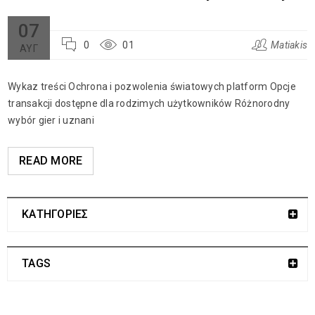
07
0
01
Matiakis
ΑΥΓ
Wykaz treści Ochrona i pozwolenia światowych platform Opcje
transakcji dostępne dla rodzimych użytkowników Różnorodny
wybór gier i uznani
READ MORE
ΚΑΤΗΓΟΡΙΕΣ
TAGS