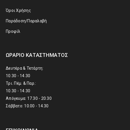
Όροι Χρήσης
Παράδοση/Παραλαβή
Προφίλ
ΩΡΆΡΙΟ ΚΑΤΑΣΤΉΜΑΤΟΣ
Δευτέρα & Τετάρτη:
10.30 - 14.30
Τρι. Πέμ. & Παρ.:
10.30 - 14.30
Απόγευμα: 17.30 - 20.30
Σάββατο: 10.00 - 14.30