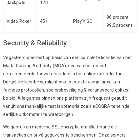
Jackpots
120
96 procent –
Video Poker
45+
Play’n GO
99,5 procent
Security & Reliability
VegasHero opereert op basis van een complete licentie van het
Malta Gaming Authority (MGA), één van het meest
gerespecteerde toezichthouders in het online gokindustrie.
Dergelijke licentie verplicht ons tot strikte compliance van
fairness protocollen, spelersbeveiliging & verantwoord gokken
beleid. Alle games binnen ons platform zijn frequent geaudit
vanuit onafhankelijke test laboratoria zoals eCOGRA teneinde
eerlijke uitkomsten te waarborgen.
We gebruiken moderne SSL encryptie om alle financiële
transacties en privé gegevens te beschermen. Onze servers