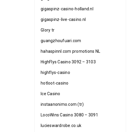
gigaspinz-casino-holland.nl
gigaspinz-live-casino.nl
Glory tr
guangzhoufuari.com
hahaspinnl.com promotions NL
HighFlys Casino 3092 – 3103
highflys-casino
hotloot-casino
Ice Casino
instaanonimo.com (tr)
LocoWins Casino 3080 – 3091
lucieswardrobe.co.uk