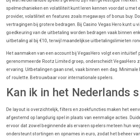
bij wat Nederlandse spelers gewend zijn van gevestigde merken. 
spelmechanieken en volatiliteit kunt leren kennen voordat u met ec
provider, volatiliteit en features zoals megaways of bonus buy. D
vertragingen bij grotere bedragen. Bij Casino Vegas Hero kunt u via
goedkeuring van de uitbetaling worden bedragen vaak binnen enke
uitbetaling al bij €10, terwijl maandelijkse uitbetalingslimieten r
Het aanmaken van een account bij VegasHero volgt een intuïtief 
gerenommeerde Rootz Limited groep, onderscheidt VegasHero zic
ervaring. Uitbetalingen gaan snel, vaak binnen een dag. Minimale l
of roulette. Betrouwbaar voor internationale spelers.
Kan ik in het Nederlands s
De layout is overzichtelijk, filters en zoekfuncties maken het eenv
afgestemd op langdurig spel in plaats van eenmalige acties. Duide
ervoor dat zowel beginnende als ervaren spelers meteen hun weg v
ondersteunt stortingen en opnames in euro, zodat het beheer van