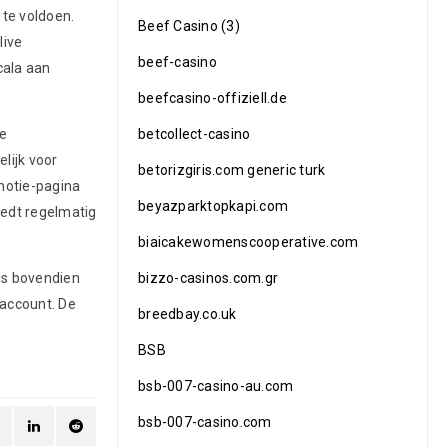
 te voldoen.
Beef Casino (3)
live
beef-casino
cala aan
beefcasino-offiziell.de
de
betcollect-casino
lijk voor
betorizgiris.com generic turk
motie-pagina
beyazparktopkapi.com
iedt regelmatig
biaicakewomenscooperative.com
is bovendien
bizzo-casinos.com.gr
e account. De
breedbay.co.uk
BSB
bsb-007-casino-au.com
bsb-007-casino.com