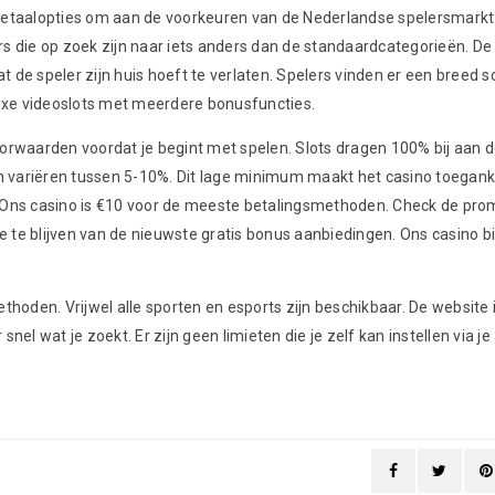
 betaalopties om aan de voorkeuren van de Nederlandse spelersmarkt
s die op zoek zijn naar iets anders dan de standaardcategorieën. De 
 de speler zijn huis hoeft te verlaten. Spelers vinden er een breed s
exe videoslots met meerdere bonusfuncties.
oorwaarden voordat je begint met spelen. Slots dragen 100% bij aan 
en variëren tussen 5-10%. Dit lage minimum maakt het casino toeganke
j Ons casino is €10 voor de meeste betalingsmethoden. Check de pro
 te blijven van de nieuwste gratis bonus aanbiedingen. Ons casino b
oden. Vrijwel alle sporten en esports zijn beschikbaar. De website 
nel wat je zoekt. Er zijn geen limieten die je zelf kan instellen via j