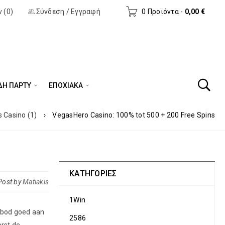
 (0)
Σύνδεση
/
Εγγραφή
0 Προϊόντα
-
0,00
€
ΔΗ ΠΆΡΤΥ
ΕΠΟΧΙΑΚΑ
 Casino (1)
›
VegasHero Casino: 100% tot 500 + 200 Free Spins
ΚΑΤΗΓΟΡΙΕΣ
Post by
Matiakis
1Win
anbod goed aan
2586