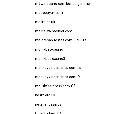
m9wincasino.com bonus generic
madebayak.com
mailm.co.uk
mairie-valmeinier.com
mejoresapuestas.com – cl – ES
monixbet-casino
monixbet-casino3
monkeyzinocasinos.com es
monkeyzinocasinos.com fr
mouthfeelpress.com CZ
nesrf.org.uk
neteller casinos
Olga Turkey (tr)