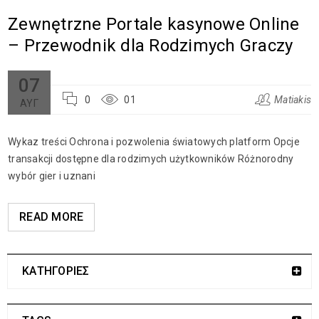
Zewnętrzne Portale kasynowe Online
– Przewodnik dla Rodzimych Graczy
07
0
01
Matiakis
ΑΥΓ
Wykaz treści Ochrona i pozwolenia światowych platform Opcje
transakcji dostępne dla rodzimych użytkowników Różnorodny
wybór gier i uznani
READ MORE
ΚΑΤΗΓΟΡΙΕΣ