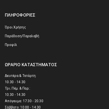
ΠΛΗΡΟΦΟΡΊΕΣ
Όροι Χρήσης
Παράδοση/Παραλαβή
Προφίλ
ΩΡΆΡΙΟ ΚΑΤΑΣΤΉΜΑΤΟΣ
Δευτέρα & Τετάρτη:
10.30 - 14.30
Τρι. Πέμ. & Παρ.:
10.30 - 14.30
Απόγευμα: 17.30 - 20.30
Σάββατο: 10.00 - 14.30