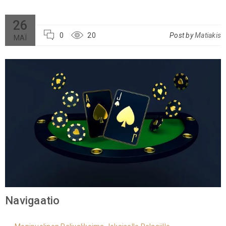
26
0
20
Post by
Matiakis
ΜΆΙ
Navigaatio