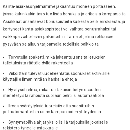
Kanta-asiakasohjelmamme jakaantuu moneen portaaseen,
joissa kukin kukin taso tuo lisää bonuksia ja erikoisia kampanjoita.
Asiakkaat ansaitsevat bonuspisteitä kaikesta pelikierroksesta, ja
kertyneet kanta-asiakaspisteet voi vaihtaa bonusrahaksi tai
vaikkapa vaihteleviin palkintoihin. Tämä ohjelma rohkaisee
pysyvään pelailuun tarjoamalla todellisia palkkioita.
Tervetuliaispaketti, mikä jakaantuu ensitalletuksien
talletuksista räätälöidyllä rakenteella
Viikoittain tulevat uudelleenlatausbonukset aktiivisille
käyttäjille ilman mitään hankalia ehtoja
Hyvitysohjelma, mikä tuo takaisin tietyn osuuden
menetetyistä rahoista suoraan pelitilisi automaatiolla
Ilmaispyöräytyksiä tuoreisiin että suosittuihin
peliautomaatteihin usein kampanjoiden yhteydessä
Syntymäpäivälahjat yksilöllisillä tarjouksilla jokaiselle
rekisteröityneelle asiakkaalle