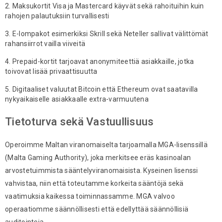
Maksukortit Visa ja Mastercard käyvät sekä rahoituihin kuin
rahojen palautuksiin turvallisesti
E-lompakot esimerkiksi Skrill sekä Neteller sallivat välittömät
rahansiirrot vailla viiveitä
Prepaid-kortit tarjoavat anonymiteettiä asiakkaille, jotka
toivovat lisää privaattisuutta
Digitaaliset valuutat Bitcoin että Ethereum ovat saatavilla
nykyaikaiselle asiakkaalle extra-varmuutena
Tietoturva sekä Vastuullisuus
Operoimme Maltan viranomaiselta tarjoamalla MGA-lisenssillä
(Malta Gaming Authority), joka merkitsee eräs kasinoalan
arvostetuimmista sääntelyviranomaisista. Kyseinen lisenssi
vahvistaa, niin että toteutamme korkeita sääntöjä sekä
vaatimuksia kaikessa toiminnassamme. MGA valvoo
operaatiomme säännöllisesti että edellyttää säännöllisiä
auditointeja.