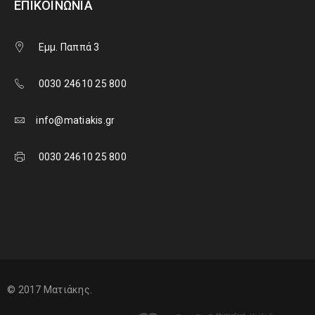
ΕΠΙΚΟΙΝΩΝΊΑ
Εμμ. Παππά 3
0030 24610 25 800
info@matiakis.gr
0030 24610 25 800
© 2017 Ματιάκης.