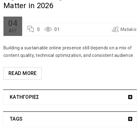
Matter in 2026
04
0
01
Matiakis
ΑΥΓ
Building a sustainable online presence still depends on a mix of
content quality, technical optimization, and consistent audience
READ MORE
ΚΑΤΗΓΟΡΙΕΣ
TAGS