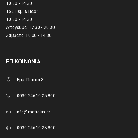
10.30 - 14.30
Τρι. Πέμ. & Παρ.:
10.30 - 14.30
Απόγευμα: 17.30 - 20.30
Σάββατο: 10.00 - 14.30
ΕΠΙΚΟΙΝΩΝΊΑ
Εμμ. Παππά 3
0030 24610 25 800
info@matiakis.gr
0030 24610 25 800