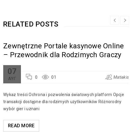
RELATED POSTS
Zewnętrzne Portale kasynowe Online
– Przewodnik dla Rodzimych Graczy
07
0
01
Matiakis
ΑΥΓ
Wykaz treści Ochrona i pozwolenia światowych platform Opcje
transakcji dostępne dla rodzimych użytkowników Różnorodny
wybór gier i uznani
READ MORE