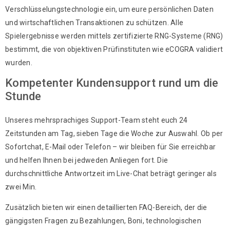
Verschlüsselungstechnologie ein, um eure persönlichen Daten
und wirtschaftlichen Transaktionen zu schützen. Alle
Spielergebnisse werden mittels zertifizierte RNG-Systeme (RNG)
bestimmt, die von objektiven Prüfinstituten wie eCOGRA validiert
wurden.
Kompetenter Kundensupport rund um die
Stunde
Unseres mehrsprachiges Support-Team steht euch 24
Zeitstunden am Tag, sieben Tage die Woche zur Auswahl. Ob per
Sofortchat, E-Mail oder Telefon – wir bleiben für Sie erreichbar
und helfen Ihnen bei jedweden Anliegen fort. Die
durchschnittliche Antwortzeit im Live-Chat beträgt geringer als
zwei Min.
Zusätzlich bieten wir einen detaillierten FAQ-Bereich, der die
gängigsten Fragen zu Bezahlungen, Boni, technologischen