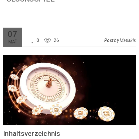
07
0
26
Post by
Matiakis
ΜΆΙ
Inhaltsverzeichnis