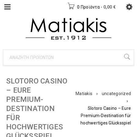
0 Προϊόντα
-
0,00
€
SLOTORO CASINO
– EURE
Matiakis
›
uncategorized
PREMIUM-
›
DESTINATION
Slotoro Casino – Eure
Premium-Destination für
FÜR
hochwertiges Glücksspiel
HOCHWERTIGES
GLÜCKSSPIEL