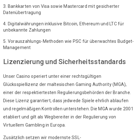
Bankkarten von Visa sowie Mastercard mit gesicherter
Datenübertragung
Digitalwährungen inklusive Bitcoin, Ethereum und LTC für
unbekannte Zahlungen
Vorauszahlungs-Methoden wie PSC für überwachtes Budget-
Management
Lizenzierung und Sicherheitsstandards
Unser Casino operiert unter einer rechtsgültigen
Glücksspiellizenz der maltesischen Gaming Authority (MGA),
einer der respektiertesten Regulierungsbehörden der Branche.
Diese Lizenz garantiert, dass jedwede Spiele ehrlich ablaufen
und regelmäßigen Kontrollen unterstehen. Die MGA wurde 2001
etabliert und gilt als Wegbereiter in der Regulierung von
Virtuellem Gambling in Europa.
Zusätzlich setzen wir modernste SSL-