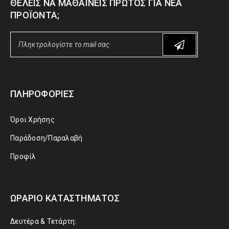
ΘΈΛΕΙΣ ΝΑ ΜΑΘΑΊΝΕΙΣ ΠΡΏΤΟΣ ΓΙΑ ΝΈΑ
ΠΡΟΪΌΝΤΑ;
ΠΛΗΡΟΦΟΡΊΕΣ
Όροι Χρήσης
Παράδοση/Παραλαβή
Προφίλ
ΩΡΆΡΙΟ ΚΑΤΑΣΤΉΜΑΤΟΣ
Δευτέρα & Τετάρτη: