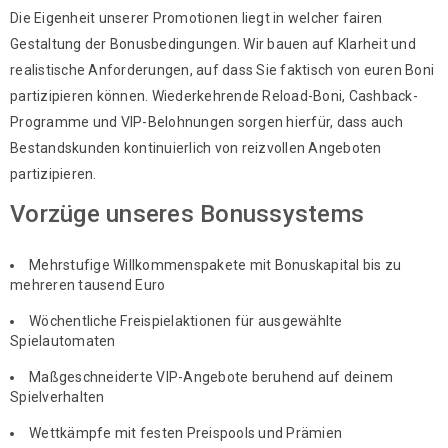
Die Eigenheit unserer Promotionen liegt in welcher fairen
Gestaltung der Bonusbedingungen. Wir bauen auf Klarheit und
realistische Anforderungen, auf dass Sie faktisch von euren Boni
partizipieren können. Wiederkehrende Reload-Boni, Cashback-
Programme und VIP-Belohnungen sorgen hierfür, dass auch
Bestandskunden kontinuierlich von reizvollen Angeboten
partizipieren.
Vorzüge unseres Bonussystems
Mehrstufige Willkommenspakete mit Bonuskapital bis zu
mehreren tausend Euro
Wöchentliche Freispielaktionen für ausgewählte
Spielautomaten
Maßgeschneiderte VIP-Angebote beruhend auf deinem
Spielverhalten
Wettkämpfe mit festen Preispools und Prämien