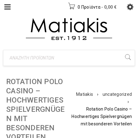
0 Προϊόντα
-
0,00
€
ROTATION POLO
CASINO –
Matiakis
›
uncategorized
HOCHWERTIGES
›
SPIELVERGNÜGE
Rotation Polo Casino –
Hochwertiges Spielvergnügen
N MIT
mit besonderen Vorteilen
BESONDEREN
VORTEILEN