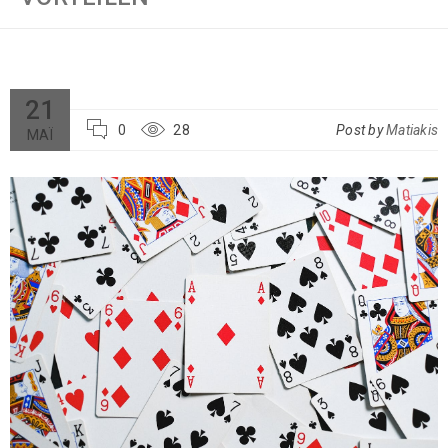
21
0
28
Post by
Matiakis
ΜΆΙ