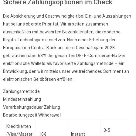
Sichere Zahlungsoptionen im Check
Die Absicherung und Geschwindigkeit bei Ein- und Auszahlungen
hat bei uns oberste Priorität. Wir arbeiten zusammen
ausschließlich mit bewährten Bezahldiensten, die moderne
Krypto-Technologien einsetzen. Nach einer Erhebung der
Europäischen Central Bank aus dem Geschäftsjahr 2023
gebrauchen über 68% der gesamten DE- E-Commerce-Nutzer
elektronische Wallets als favorisierte Zahlungsmethode – ein
Entwicklung, den wir mittels unser weitreichendes Sortiment an
elektronischen Geldbörsen erfüllen.
Zahlungsmethode
Mindesteinzahlung
Verarbeitungsdauer Zahlung
Bearbeitungszeit Withdrawal
Kreditkarten
3-5
(Visa/Master
10€
Instant