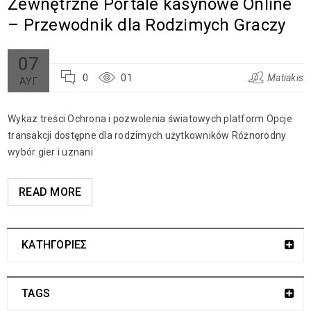
Zewnętrzne Portale kasynowe Online
– Przewodnik dla Rodzimych Graczy
07
0
01
Matiakis
ΑΥΓ
Wykaz treści Ochrona i pozwolenia światowych platform Opcje
transakcji dostępne dla rodzimych użytkowników Różnorodny
wybór gier i uznani
READ MORE
ΚΑΤΗΓΟΡΙΕΣ
TAGS