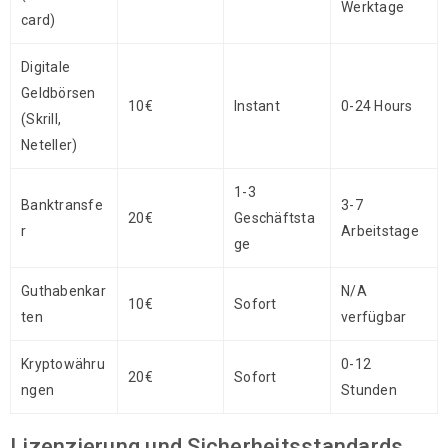
Werktage
card)
Digitale
Geldbörsen
10€
Instant
0-24 Hours
(Skrill,
Neteller)
1-3
Banktransfe
3-7
20€
Geschäftsta
r
Arbeitstage
ge
Guthabenkar
N/A
10€
Sofort
ten
verfügbar
Kryptowähru
0-12
20€
Sofort
ngen
Stunden
Lizenzierung und Sicherheitsstandards