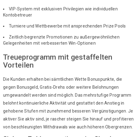
VIP-System mit exklusiven Privilegien wie individuellen
Kontobetreuer
Turniere und Wettbewerbe mit ansprechenden Prize Pools
Zeitlich begrenzte Promotionen zu außergewöhnlichen
Gelegenheiten mit verbesserten Win-Optionen
Treueprogramm mit gestaffelten
Vorteilen
Die Kunden erhalten bei sämtlichen Wette Bonuspunkte, die
gegen Bonusgeld, Gratis-Drehs oder weitere Belohnungen
umgewandelt werden sind möglich. Das mehrstufige Programm
belohnt kontinuierliche Aktivität und gestattet den Anstieg in
gehobene Stufen mit zunehmend besseren Vergünstigungen. Je
aktiver Sie aktiv sind, je rascher steigen Sie hinauf und profitieren
von beschleunigten Withdrawals wie auch höheren Obergrenzen.