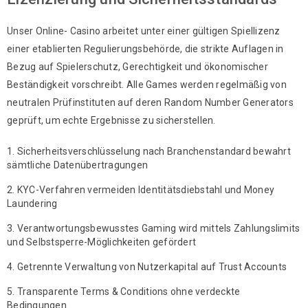
Unser Online- Casino arbeitet unter einer gültigen Spiellizenz
einer etablierten Regulierungsbehörde, die strikte Auflagen in
Bezug auf Spielerschutz, Gerechtigkeit und ökonomischer
Beständigkeit vorschreibt. Alle Games werden regelmäßig von
neutralen Prüfinstituten auf deren Random Number Generators
geprüft, um echte Ergebnisse zu sicherstellen.
Sicherheitsverschlüsselung nach Branchenstandard bewahrt
sämtliche Datenübertragungen
KYC-Verfahren vermeiden Identitätsdiebstahl und Money
Laundering
Verantwortungsbewusstes Gaming wird mittels Zahlungslimits
und Selbstsperre-Möglichkeiten gefördert
Getrennte Verwaltung von Nutzerkapital auf Trust Accounts
Transparente Terms & Conditions ohne verdeckte
Bedingungen