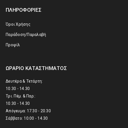
ΠΛΗΡΟΦΟΡΊΕΣ
Όροι Χρήσης
Παράδοση/Παραλαβή
Προφίλ
ΩΡΆΡΙΟ ΚΑΤΑΣΤΉΜΑΤΟΣ
Δευτέρα & Τετάρτη:
10.30 - 14.30
Τρι. Πέμ. & Παρ.:
10.30 - 14.30
Απόγευμα: 17.30 - 20.30
Σάββατο: 10.00 - 14.30