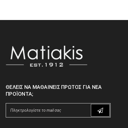
ΘΈΛΕΙΣ ΝΑ ΜΑΘΑΊΝΕΙΣ ΠΡΏΤΟΣ ΓΙΑ ΝΈΑ
ΠΡΟΪΌΝΤΑ;