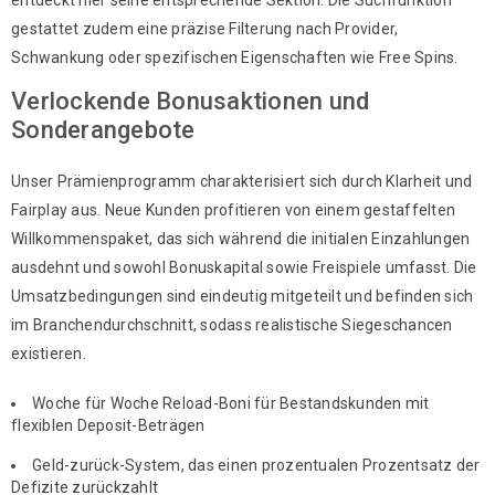
entdeckt hier seine entsprechende Sektion. Die Suchfunktion
gestattet zudem eine präzise Filterung nach Provider,
Schwankung oder spezifischen Eigenschaften wie Free Spins.
Verlockende Bonusaktionen und
Sonderangebote
Unser Prämienprogramm charakterisiert sich durch Klarheit und
Fairplay aus. Neue Kunden profitieren von einem gestaffelten
Willkommenspaket, das sich während die initialen Einzahlungen
ausdehnt und sowohl Bonuskapital sowie Freispiele umfasst. Die
Umsatzbedingungen sind eindeutig mitgeteilt und befinden sich
im Branchendurchschnitt, sodass realistische Siegeschancen
existieren.
Woche für Woche Reload-Boni für Bestandskunden mit
flexiblen Deposit-Beträgen
Geld-zurück-System, das einen prozentualen Prozentsatz der
Defizite zurückzahlt