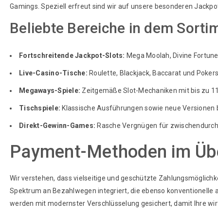
Gamings. Speziell erfreut sind wir auf unsere besonderen Jackpo
Beliebte Bereiche in dem Sorti
Fortschreitende Jackpot-Slots:
Mega Moolah, Divine Fortune
Live-Casino-Tische:
Roulette, Blackjack, Baccarat und Pokers
Megaways-Spiele:
Zeitgemäße Slot-Mechaniken mit bis zu 
Tischspiele:
Klassische Ausführungen sowie neue Versionen b
Direkt-Gewinn-Games:
Rasche Vergnügen für zwischendurch
Payment-Methoden im Übe
Wir verstehen, dass vielseitige und geschützte Zahlungsmöglichke
Spektrum an Bezahlwegen integriert, die ebenso konventionell
werden mit modernster Verschlüsselung gesichert, damit Ihre wirt