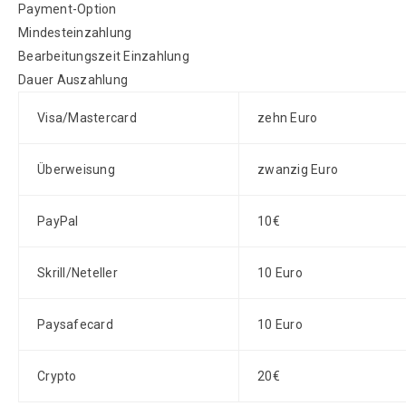
Payment-Option
Mindesteinzahlung
Bearbeitungszeit Einzahlung
Dauer Auszahlung
Visa/Mastercard
zehn Euro
Überweisung
zwanzig Euro
PayPal
10€
Skrill/Neteller
10 Euro
Paysafecard
10 Euro
Crypto
20€