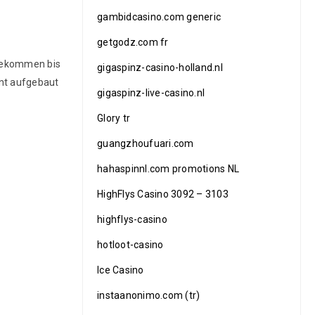
gambidcasino.com generic
getgodz.com fr
 bekommen bis
gigaspinz-casino-holland.nl
nt aufgebaut
gigaspinz-live-casino.nl
Glory tr
guangzhoufuari.com
hahaspinnl.com promotions NL
HighFlys Casino 3092 – 3103
highflys-casino
hotloot-casino
Ice Casino
instaanonimo.com (tr)