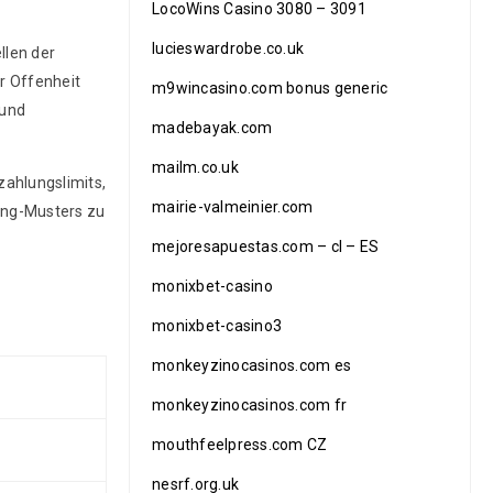
LocoWins Casino 3080 – 3091
lucieswardrobe.co.uk
llen der
r Offenheit
m9wincasino.com bonus generic
 und
madebayak.com
mailm.co.uk
nzahlungslimits,
mairie-valmeinier.com
ing-Musters zu
mejoresapuestas.com – cl – ES
monixbet-casino
monixbet-casino3
monkeyzinocasinos.com es
monkeyzinocasinos.com fr
mouthfeelpress.com CZ
nesrf.org.uk