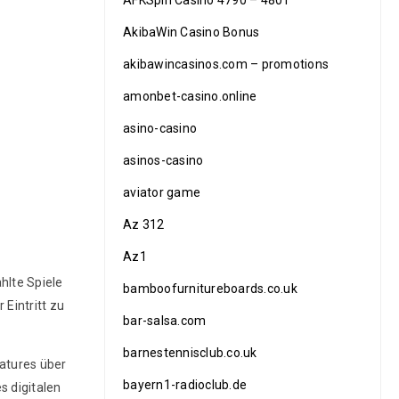
AFKSpin Casino 4790 – 4801
AkibaWin Casino Bonus
akibawincasinos.com – promotions
amonbet-casino.online
asino-casino
asinos-casino
aviator game
Az 312
Az1
hlte Spiele
bamboofurnitureboards.co.uk
Eintritt zu
bar-salsa.com
barnestennisclub.co.uk
eatures über
bayern1-radioclub.de
s digitalen