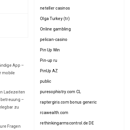
neteller casinos
Olga Turkey (tr)
Online gambling
pelican-casino
Pin Up Win
Pin-up ru
tändige App –
PinUp AZ
r mobile
public
puresophistry.com CL
en Ladezeiten
nbetreuung –
raptergiris.com bonus generic
elegbar zu
rcawealth.com
rethinkingarmscontrol.de DE
eure Fragen