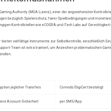
a Gaming Authority (MGA-Lizenz), einer der angesehensten Kontrollste
ngen bezüglich Spielerschutz, fairer Spielbedingungen und monetäre
ngigen Kontrollstellen wie eCOGRA und iTech Labs auf Gerechtigkeit
 bieten vielfältige Instrumente zur Selbstkontrolle, einschließlich Ei
upport-Team ist extra trainiert, um Anzeichen problematischen Gam
tellen.
yption jeglicher Transfers
Comodo/DigiCert bestätigt
tere Account-Sicherheit
per SMS/App