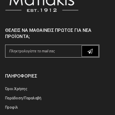
ΘΈΛΕΙΣ ΝΑ ΜΑΘΑΊΝΕΙΣ ΠΡΏΤΟΣ ΓΙΑ ΝΈΑ
ΠΡΟΪΌΝΤΑ;
ΠΛΗΡΟΦΟΡΊΕΣ
Όροι Χρήσης
Παράδοση/Παραλαβή
Προφίλ