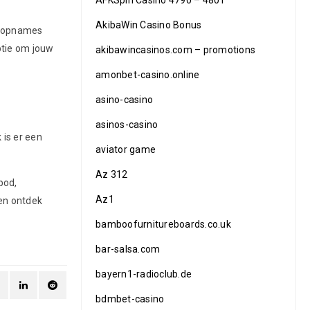
AFKSpin Casino 4790 – 4801
AkibaWin Casino Bonus
jl opnames
ptie om jouw
akibawincasinos.com – promotions
amonbet-casino.online
asino-casino
asinos-casino
 is er een
aviator game
Az 312
bod,
Az1
 en ontdek
bamboofurnitureboards.co.uk
bar-salsa.com
bayern1-radioclub.de
bdmbet-casino