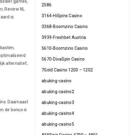
e dealer games,
2586
er, Review NL
3164-HiSpins Casino
aard is.
3368-Boomzino Casino
3939-Freshbet Austria
kkasten,
5610-Boomzino Casino
optimaliseerd
5670-DivaSpin Casino
jk alternatief,
7Gold Casino 1200 – 1202
abuking-casino
abuking-casino2
ins. Daarnaast
abuking-casino3
en de bonus is
abuking-casino4
abuking-casino5