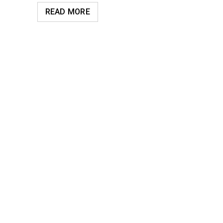
READ MORE