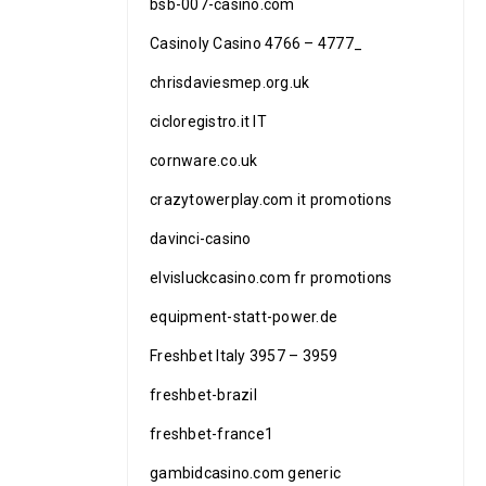
bsb-007-casino.com
Casinoly Casino 4766 – 4777_
chrisdaviesmep.org.uk
cicloregistro.it IT
cornware.co.uk
crazytowerplay.com it promotions
davinci-casino
elvisluckcasino.com fr promotions
equipment-statt-power.de
Freshbet Italy 3957 – 3959
freshbet-brazil
freshbet-france1
gambidcasino.com generic