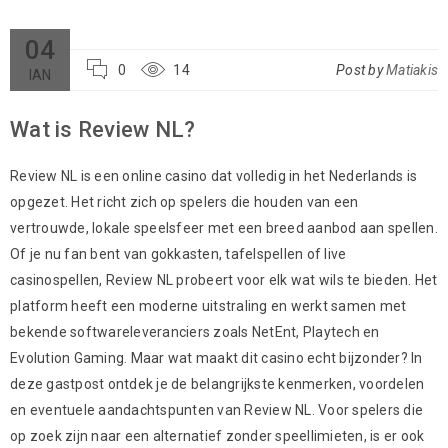
04
0
14
Post by
Matiakis
ΙΑΝ
Wat is Review NL?
Review NL is een online casino dat volledig in het Nederlands is
opgezet. Het richt zich op spelers die houden van een
vertrouwde, lokale speelsfeer met een breed aanbod aan spellen.
Of je nu fan bent van gokkasten, tafelspellen of live
casinospellen, Review NL probeert voor elk wat wils te bieden. Het
platform heeft een moderne uitstraling en werkt samen met
bekende softwareleveranciers zoals NetEnt, Playtech en
Evolution Gaming. Maar wat maakt dit casino echt bijzonder? In
deze gastpost ontdek je de belangrijkste kenmerken, voordelen
en eventuele aandachtspunten van Review NL. Voor spelers die
op zoek zijn naar een alternatief zonder speellimieten, is er ook