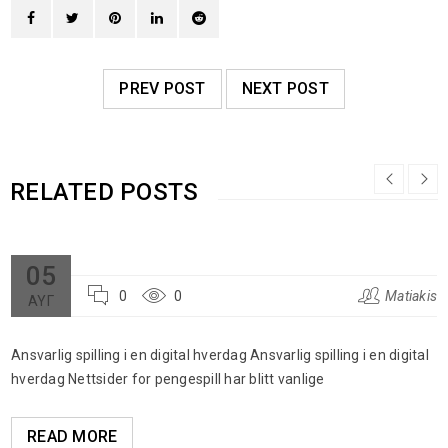
PREV POST
NEXT POST
RELATED POSTS
05
0
0
Matiakis
ΑΥΓ
Ansvarlig spilling i en digital hverdag Ansvarlig spilling i en digital
hverdag Nettsider for pengespill har blitt vanlige
READ MORE