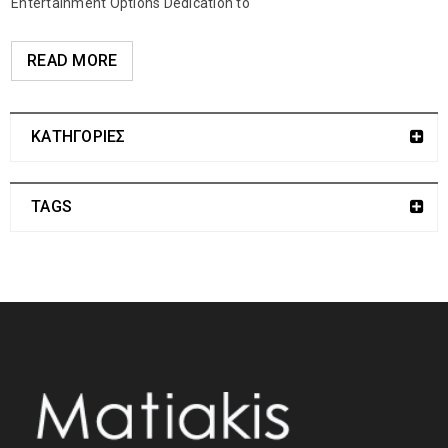
Entertainment Options Dedication to
READ MORE
ΚΑΤΗΓΟΡΙΕΣ
TAGS