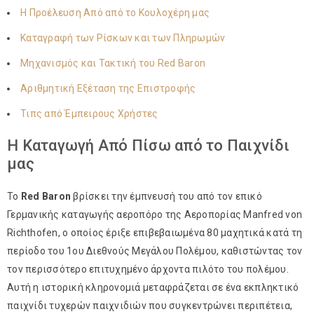
Η Προέλευση Από από το Κουλοχέρη μας
Καταγραφή των Ρίσκων και των Πληρωμών
Μηχανισμός και Τακτική του Red Baron
Αριθμητική Εξέταση της Επιστροφής
Τιπς από Έμπειρους Χρήστες
Η Καταγωγή Από Πίσω από το Παιχνίδι
μας
Το
Red Baron
βρίσκει την έμπνευσή του από τον επικό
Γερμανικής καταγωγής αεροπόρο της Αεροπορίας Manfred von
Richthofen, ο οποίος έριξε επιβεβαιωμένα 80 μαχητικά κατά τη
περίοδο του 1ου Διεθνούς Μεγάλου Πολέμου, καθιστώντας τον
τον περισσότερο επιτυχημένο άρχοντα πιλότο του πολέμου.
Αυτή η ιστορική κληρονομιά μεταφράζεται σε ένα εκπληκτικό
παιχνίδι τυχερών παιχνιδιών που συγκεντρώνει περιπέτεια,