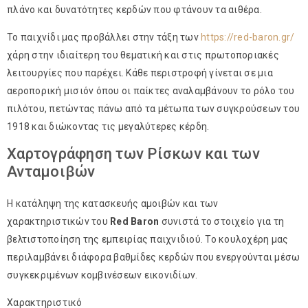
πλάνο και δυνατότητες κερδών που φτάνουν τα αιθέρα.
Το παιχνίδι μας προβάλλει στην τάξη των
https://red-baron.gr/
χάρη στην ιδιαίτερη του θεματική και στις πρωτοποριακές
λειτουργίες που παρέχει. Κάθε περιστροφή γίνεται σε μια
αεροπορική μισιόν όπου οι παίκτες αναλαμβάνουν το ρόλο του
πιλότου, πετώντας πάνω από τα μέτωπα των συγκρούσεων του
1918 και διώκοντας τις μεγαλύτερες κέρδη.
Χαρτογράφηση των Ρίσκων και των
Ανταμοιβών
Η κατάληψη της κατασκευής αμοιβών και των
χαρακτηριστικών του
Red Baron
συνιστά το στοιχείο για τη
βελτιστοποίηση της εμπειρίας παιχνιδιού. Το κουλοχέρη μας
περιλαμβάνει διάφορα βαθμίδες κερδών που ενεργούνται μέσω
συγκεκριμένων κομβινέσεων εικονιδίων.
Χαρακτηριστικό