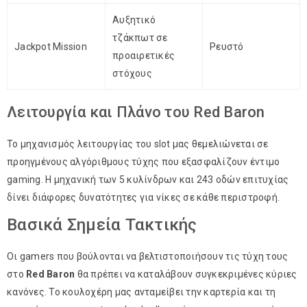
Αυξητικό
τζάκπωτ σε
Jackpot Mission
Ρευστό
προαιρετικές
στόχους
Λειτουργία και Πλάνο του Red Baron
Το μηχανισμός λειτουργίας του slot μας θεμελιώνεται σε
προηγμένους αλγόριθμους τύχης που εξασφαλίζουν έντιμο
gaming. Η μηχανική των 5 κυλίνδρων και 243 οδών επιτυχίας
δίνει διάφορες δυνατότητες για νίκες σε κάθε περιστροφή.
Βασικά Σημεία Τακτικής
Οι gamers που βούλονται να βελτιστοποιήσουν τις τύχη τους
στο
Red Baron
θα πρέπει να καταλάβουν συγκεκριμένες κύριες
κανόνες. Το κουλοχέρη μας ανταμείβει την καρτερία και τη