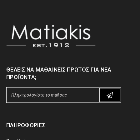
ΘΈΛΕΙΣ ΝΑ ΜΑΘΑΊΝΕΙΣ ΠΡΏΤΟΣ ΓΙΑ ΝΈΑ
ΠΡΟΪΌΝΤΑ;
ΠΛΗΡΟΦΟΡΊΕΣ