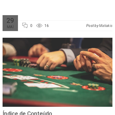
29
0
16
Post by
Matiakis
ΜΆΙ
Índice de Conteúdo