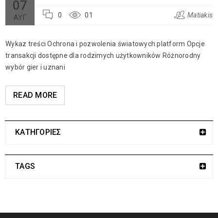
07
0
01
Matiakis
ΑΥΓ
Wykaz treści Ochrona i pozwolenia światowych platform Opcje
transakcji dostępne dla rodzimych użytkowników Różnorodny
wybór gier i uznani
READ MORE
ΚΑΤΗΓΟΡΙΕΣ
TAGS