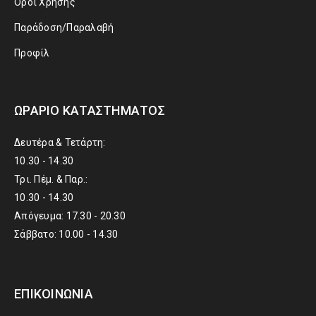
Όροι Χρήσης
Παράδοση/Παραλαβή
Προφίλ
ΩΡΆΡΙΟ ΚΑΤΑΣΤΉΜΑΤΟΣ
Δευτέρα & Τετάρτη:
10.30 - 14.30
Τρι. Πέμ. & Παρ.:
10.30 - 14.30
Απόγευμα: 17.30 - 20.30
Σάββατο: 10.00 - 14.30
ΕΠΙΚΟΙΝΩΝΊΑ