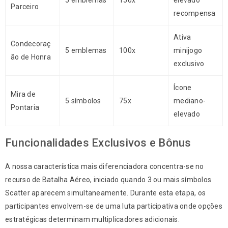
Parceiro
recompensa
Ativa
Condecoraç
5 emblemas
100x
minijogo
ão de Honra
exclusivo
Ícone
Mira de
5 símbolos
75x
mediano-
Pontaria
elevado
Funcionalidades Exclusivos e Bônus
A nossa característica mais diferenciadora concentra-se no
recurso de Batalha Aéreo, iniciado quando 3 ou mais símbolos
Scatter aparecem simultaneamente. Durante esta etapa, os
participantes envolvem-se de uma luta participativa onde opções
estratégicas determinam multiplicadores adicionais.