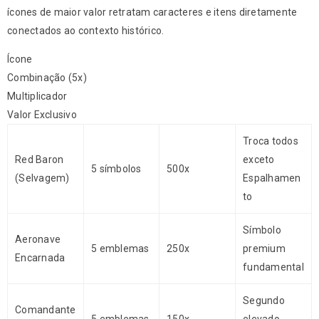
ícones de maior valor retratam caracteres e itens diretamente
conectados ao contexto histórico.
Ícone
Combinação (5x)
Multiplicador
Valor Exclusivo
Troca todos
Red Baron
exceto
5 símbolos
500x
(Selvagem)
Espalhamen
to
Símbolo
Aeronave
5 emblemas
250x
premium
Encarnada
fundamental
Segundo
Comandante
5 emblemas
150x
elevado