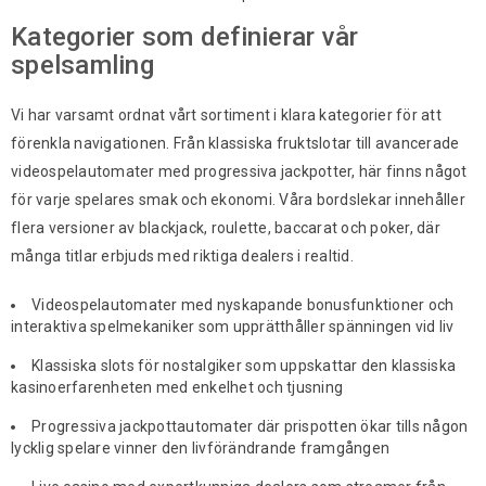
Kategorier som definierar vår
spelsamling
Vi har varsamt ordnat vårt sortiment i klara kategorier för att
förenkla navigationen. Från klassiska fruktslotar till avancerade
videospelautomater med progressiva jackpotter, här finns något
för varje spelares smak och ekonomi. Våra bordslekar innehåller
flera versioner av blackjack, roulette, baccarat och poker, där
många titlar erbjuds med riktiga dealers i realtid.
Videospelautomater med nyskapande bonusfunktioner och
interaktiva spelmekaniker som upprätthåller spänningen vid liv
Klassiska slots för nostalgiker som uppskattar den klassiska
kasinoerfarenheten med enkelhet och tjusning
Progressiva jackpottautomater där prispotten ökar tills någon
lycklig spelare vinner den livförändrande framgången