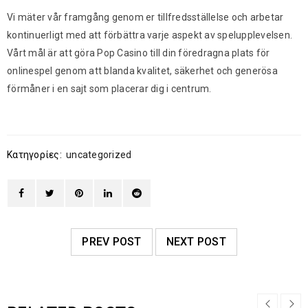
Vi mäter vår framgång genom er tillfredsställelse och arbetar
kontinuerligt med att förbättra varje aspekt av spelupplevelsen.
Vårt mål är att göra Pop Casino till din föredragna plats för
onlinespel genom att blanda kvalitet, säkerhet och generösa
förmåner i en sajt som placerar dig i centrum.
Κατηγορίες:
uncategorized
PREV POST
NEXT POST