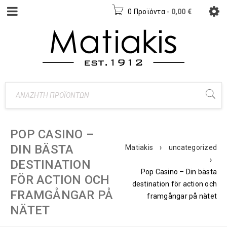
0 Προϊόντα
-
0,00
€
POP CASINO –
DIN BÄSTA
Matiakis
›
uncategorized
›
DESTINATION
Pop Casino – Din bästa
FÖR ACTION OCH
destination för action och
FRAMGÅNGAR PÅ
framgångar på nätet
NÄTET