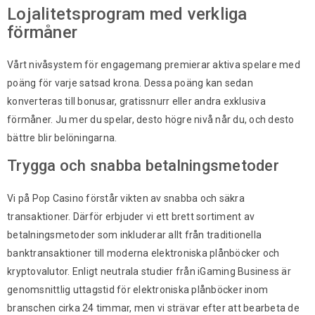
Lojalitetsprogram med verkliga
förmåner
Vårt nivåsystem för engagemang premierar aktiva spelare med
poäng för varje satsad krona. Dessa poäng kan sedan
konverteras till bonusar, gratissnurr eller andra exklusiva
förmåner. Ju mer du spelar, desto högre nivå når du, och desto
bättre blir belöningarna.
Trygga och snabba betalningsmetoder
Vi på Pop Casino förstår vikten av snabba och säkra
transaktioner. Därför erbjuder vi ett brett sortiment av
betalningsmetoder som inkluderar allt från traditionella
banktransaktioner till moderna elektroniska plånböcker och
kryptovalutor. Enligt neutrala studier från iGaming Business är
genomsnittlig uttagstid för elektroniska plånböcker inom
branschen cirka 24 timmar, men vi strävar efter att bearbeta de