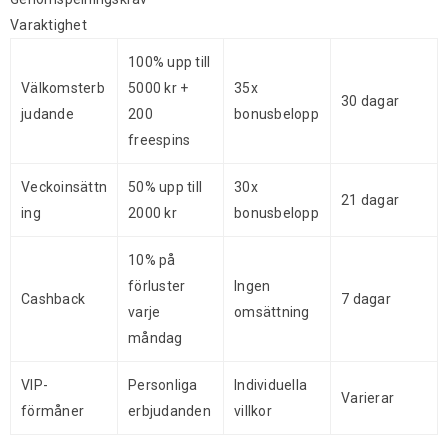
Varaktighet
100% upp till
Välkomsterb
5000 kr +
35x
30 dagar
judande
200
bonusbelopp
freespins
Veckoinsättn
50% upp till
30x
21 dagar
ing
2000 kr
bonusbelopp
10% på
förluster
Ingen
Cashback
7 dagar
varje
omsättning
måndag
VIP-
Personliga
Individuella
Varierar
förmåner
erbjudanden
villkor