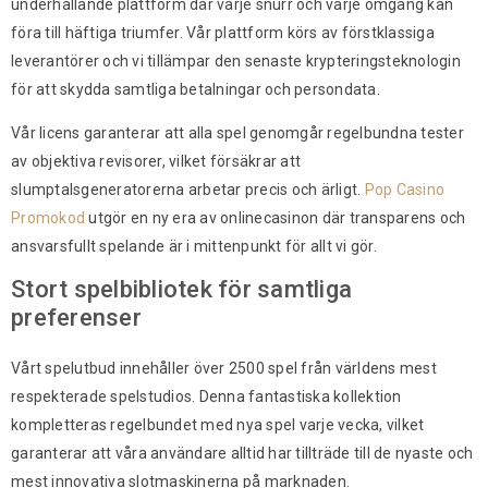
underhållande plattform där varje snurr och varje omgång kan
föra till häftiga triumfer. Vår plattform körs av förstklassiga
leverantörer och vi tillämpar den senaste krypteringsteknologin
för att skydda samtliga betalningar och persondata.
Vår licens garanterar att alla spel genomgår regelbundna tester
av objektiva revisorer, vilket försäkrar att
slumptalsgeneratorerna arbetar precis och ärligt.
Pop Casino
Promokod
utgör en ny era av onlinecasinon där transparens och
ansvarsfullt spelande är i mittenpunkt för allt vi gör.
Stort spelbibliotek för samtliga
preferenser
Vårt spelutbud innehåller över 2500 spel från världens mest
respekterade spelstudios. Denna fantastiska kollektion
kompletteras regelbundet med nya spel varje vecka, vilket
garanterar att våra användare alltid har tillträde till de nyaste och
mest innovativa slotmaskinerna på marknaden.