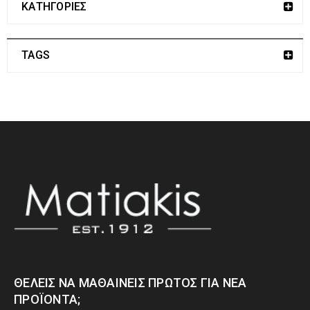
ΚΑΤΗΓΟΡΙΕΣ
TAGS
ΘΈΛΕΙΣ ΝΑ ΜΑΘΑΊΝΕΙΣ ΠΡΏΤΟΣ ΓΙΑ ΝΈΑ
ΠΡΟΪΌΝΤΑ;