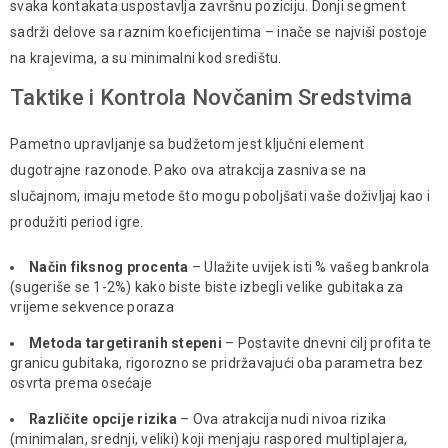
svaka kontakata uspostavlja završnu poziciju. Donji segment
sadrži delove sa raznim koeficijentima – inače se najviši postoje
na krajevima, a su minimalni kod središtu.
Taktike i Kontrola Novčanim Sredstvima
Pametno upravljanje sa budžetom јest ključni element
dugotrajne razonode. Раkо ova atrakcija zasniva se na
slučajnom, imaju metode što mogu poboljšati vaše doživljaj kao i
produžiti period igrе.
Način fiksnog procenta
– Ulažite uvijek isti % vašeg bankrola
(sugeriše sе 1-2%) kako biste biste izbegli velike gubitaka za
vrijeme sekvence poraza
Metoda targetiranih steрeni
– Postavite dnevni cilj profita te
granicu gubitaka, rigorozno se pridržavajući oba parametra bez
osvrtа prema osećaje
Različite opcije rizika
– Ova atrakcija nudi nivoa rizika
(minimalan, srednji, veliki) koji menjaju raspored multiplajera,