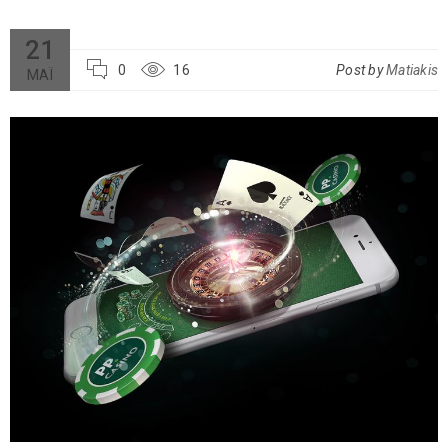
21
0
16
Post by
Matiakis
ΜΆΙ