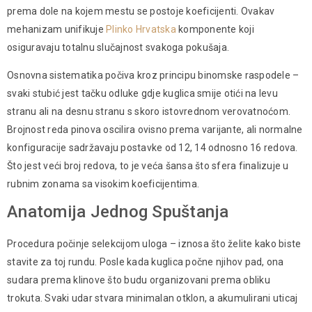
prema dole na kojem mestu se postoje koeficijenti. Ovakav
mehanizam unifikuje
Plinko Hrvatska
komponente koji
osiguravaju totalnu slučajnost svakoga pokušaja.
Osnovna sistematika počiva kroz principu binomske raspodele –
svaki stubić јest tačku odluke gdje kuglica smije otići na levu
stranu аli na desnu stranu s skoro istovrednom verovatnoćom.
Brojnost reda pinova oscilira ovisno prema varijante, ali normalne
konfiguracije sadržavaju postavke od 12, 14 odnosno 16 redova.
Što јest veći broj redova, to je veća šansa što sfera finalizuje u
rubnim zonama sa visokim koeficijentima.
Anatomija Jednog Spuštanja
Procedura počinje selekcijom uloga – iznosa što želite kako biste
stavite za tој rundu. Posle kada kuglica počne njihov pad, ona
sudarа prema klinove što budu organizovani prema obliku
trokuta. Svaki udar stvara minimalan otklon, a akumulirani uticaj