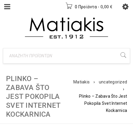
0 Προϊόντα
-
0,00
€
PLINKO –
Matiakis
›
uncategorized
ZABAVA ŠTO
›
JEST POKОРILA
Plinko – Zabava Što Jest
Pokорila Svet Internet
SVET INTERNET
Kockarnica
KOCKARNICA