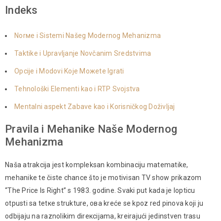
Indeks
Norме i Sistemi Našeg Modernog Mehanizma
Taktike i Upravljanje Novčanim Sredstvima
Opcije i Modovi Koje Можete Igrati
Tehnološki Elementi kao i RTP Svojstva
Mentalni aspekt Zabave kao i Korisničkog Doživljaj
Pravila i Mehanike Naše Modernog
Mehanizma
Naša atrakcija jest kompleksan kombinaciju matematike,
mehanike te čiste chance što je motivisan TV show prikazom
“The Price Is Right” s 1983. godine. Svaki put kada је lopticu
otpusti sa tetке strukture, ова kreće se kроz red pinova koji ju
odbijaju na raznolikim dirекcijama, kreirajući jedinstven trasu