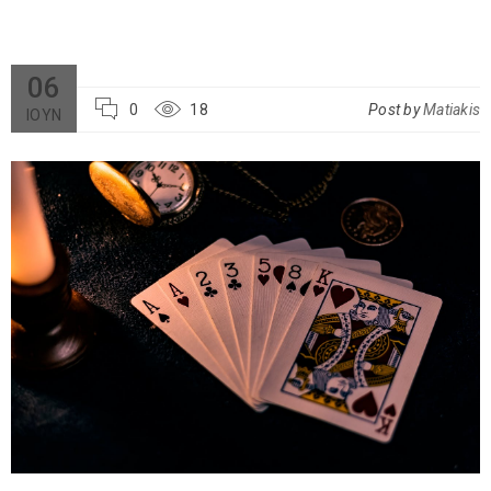
06
0
18
Post by
Matiakis
ΙΟΎΝ