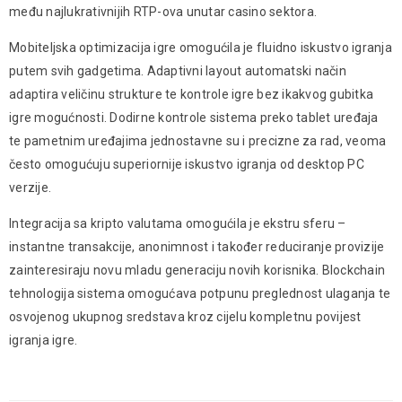
među najlukrativnijih RTP-ova unutar casino sektora.
Mobiteljska optimizacija igre omogućila je fluidno iskustvo igranja
putem svih gadgetima. Adaptivni layout automatski način
adaptira veličinu strukture te kontrole igre bez ikakvog gubitka
igre mogućnosti. Dodirne kontrole sistema preko tablet uređaja
te pametnim uređajima jednostavne su i precizne za rad, veoma
često omogućuju superiornije iskustvo igranja od desktop PC
verzije.
Integracija sa kripto valutama omogućila je ekstru sferu –
instantne transakcije, anonimnost i također reduciranje provizije
zainteresiraju novu mladu generaciju novih korisnika. Blockchain
tehnologija sistema omogućava potpunu preglednost ulaganja te
osvojenog ukupnog sredstava kroz cijelu kompletnu povijest
igranja igre.