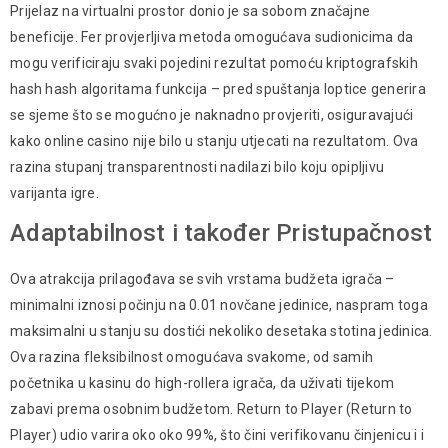
Prijelaz na virtualni prostor donio je sa sobom značajne
beneficije. Fer provjerljiva metoda omogućava sudionicima da
mogu verificiraju svaki pojedini rezultat pomoću kriptografskih
hash hash algoritama funkcija – pred spuštanja loptice generira
se sjeme što se mogućno je naknadno provjeriti, osiguravajući
kako online casino nije bilo u stanju utjecati na rezultatom. Ova
razina stupanj transparentnosti nadilazi bilo koju opipljivu
varijanta igre.
Adaptabilnost i također Pristupačnost
Ova atrakcija prilagođava se svih vrstama budžeta igrača –
minimalni iznosi počinju na 0.01 novčane jedinice, naspram toga
maksimalni u stanju su dostići nekoliko desetaka stotina jedinica.
Ova razina fleksibilnost omogućava svakome, od samih
početnika u kasinu do high-rollera igrača, da uživati tijekom
zabavi prema osobnim budžetom. Return to Player (Return to
Player) udio varira oko oko 99%, što čini verifikovanu činjenicu i i