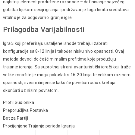
najbitniji element produžene razonode – definisanje najvećeg
gubitka tijekom sesiji igranja i pridržavanje toga limita sredstava
vitalno je za odgovorno igranje igre.
Prilagodba Varijabilnosti
Igrači koji preferiraju ustaljene ishode trebaju izabrati
konfiguracije sa 8-12 linija i također nisku nivo opasnosti. Ovaj
metoda dovodi do češćim malim profitima koje produžuju
trajanje igranja. Sa suprotnoj strani, avanturistički igrači koji traže
velike množitelje mogu pokušati s 16-20 linija te velikom razinom
opasnosti, svesni činjenice kako će povećan udio okretaja
okončati uz nižim povratom.
Profil Sudionika
Preporučljiva Postavka
Bet za Partiji
Procijenjeno Trajanje perioda Igranja