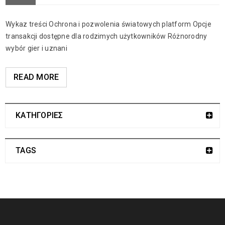
Wykaz treści Ochrona i pozwolenia światowych platform Opcje
transakcji dostępne dla rodzimych użytkowników Różnorodny
wybór gier i uznani
READ MORE
ΚΑΤΗΓΟΡΙΕΣ
TAGS