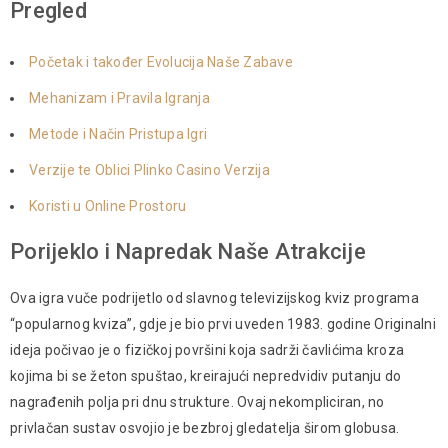
Pregled
Početak i također Evolucija Naše Zabave
Mehanizam i Pravila Igranja
Metode i Način Pristupa Igri
Verzije te Oblici Plinko Casino Verzija
Koristi u Online Prostoru
Porijeklo i Napredak Naše Atrakcije
Ova igra vuče podrijetlo od slavnog televizijskog kviz programa
“popularnog kviza”, gdje je bio prvi uveden 1983. godine Originalni
ideja počivao je o fizičkoj površini koja sadrži čavlićima kroza
kojima bi se žeton spuštao, kreirajući nepredvidiv putanju do
nagrađenih polja pri dnu strukture. Ovaj nekompliciran, no
privlačan sustav osvojio je bezbroj gledatelja širom globusa.