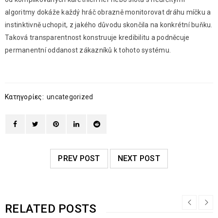
algoritmy dokáže každý hráč obrazně monitorovat dráhu míčku a
instinktivně uchopit, z jakého důvodu skončila na konkrétní buňku.
Taková transparentnost konstruuje kredibilitu a podněcuje
permanentní oddanost zákazníků k tohoto systému.
Κατηγορίες:
uncategorized
PREV POST
NEXT POST
RELATED POSTS