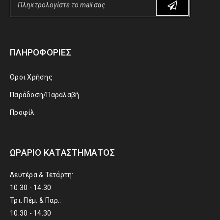
ΠΛΗΡΟΦΟΡΊΕΣ
Όροι Χρήσης
Παράδοση/Παραλαβή
Προφίλ
ΩΡΆΡΙΟ ΚΑΤΑΣΤΉΜΑΤΟΣ
Δευτέρα & Τετάρτη:
10.30 - 14.30
Τρι. Πέμ. & Παρ.:
10.30 - 14.30