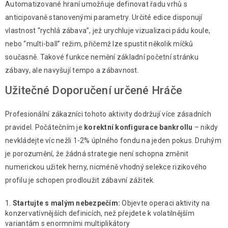
Automatizované hraní umožňuje definovat řadu vrhů s
anticipovaně stanovenými parametry. Určité edice disponují
vlastnost “rychlá zábava”, jež urychluje vizualizaci pádu koule,
nebo “multi-ball” režim, přičemž lze spustit několik míčků
současně. Takové funkce nemění základní početní stránku
zábavy, ale navyšují tempo a zábavnost.
Užitečné Doporučení určené Hráče
Profesionální zákazníci tohoto aktivity dodržují více zásadních
pravidel. Počátečním je
korektní konfigurace bankrollu
– nikdy
nevkládejte víc nežli 1-2% úplného fondu na jeden pokus. Druhým
je porozumění, že žádná strategie není schopna změnit
numerickou užitek herny, nicméně vhodný selekce rizikového
profilu je schopen prodloužit zábavní zážitek.
Startujte s malým nebezpečím:
Objevte operaci aktivity na
konzervatívnějších definicích, než přejdete k volatilnějším
variantám s enormními multiplikátory