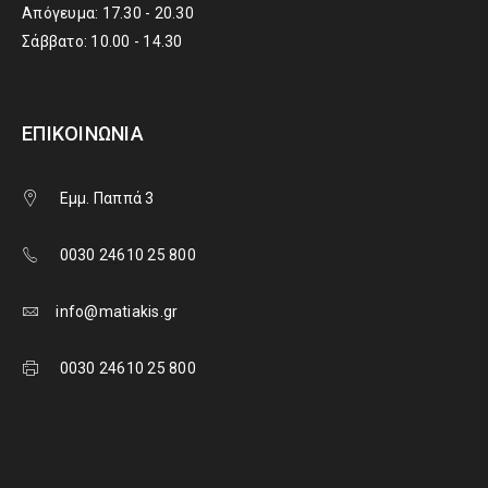
Απόγευμα: 17.30 - 20.30
Σάββατο: 10.00 - 14.30
ΕΠΙΚΟΙΝΩΝΊΑ
Εμμ. Παππά 3
0030 24610 25 800
info@matiakis.gr
0030 24610 25 800