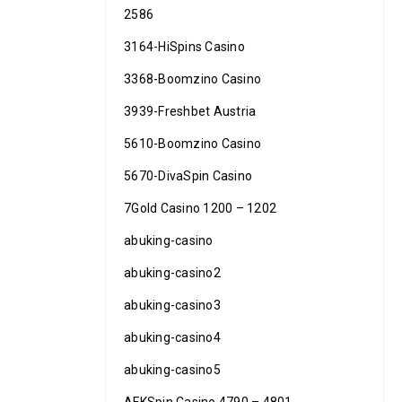
2586
3164-HiSpins Casino
3368-Boomzino Casino
3939-Freshbet Austria
5610-Boomzino Casino
5670-DivaSpin Casino
7Gold Casino 1200 – 1202
abuking-casino
abuking-casino2
abuking-casino3
abuking-casino4
abuking-casino5