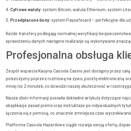
Cyfrowe waluty:
system Bitcoin, waluta Ethereum, system Lite
Przedpłacone bony:
system Paysafecard – perfekcyjne dla uż
Każde transfery podlegają normalnej weryfikacji bezpieczeństwa,
sprawdzeniu danych następne realizacje są wykonywane znacząc
Profesjonalna obsługa kli
Zespół wsparcia Kasyna Casoola Casino jest dostępny przez całą
polszczyzny poprzez rozmowę na żywo, pocztę elektroniczną oraz 
mniej niż 2 minutek, co dowodzi naszej skuteczność w rozstrzy
Nasza zbiór informacji posiada dokładne artykuły dotyczące najcz
eksplikacje zasad premii oraz instruktaże po indywidualnych tyt
łączenia się z pomocą, co znacznie zmniejsza czas wyczekiwania
Platforma Casoola Hazardowe ciągle rozwija swoją ofertę, dopas