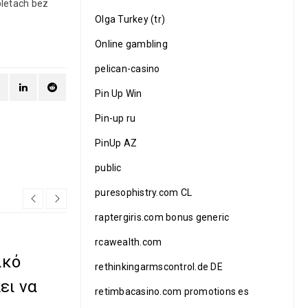
bletach bez
Olga Turkey (tr)
Online gambling
pelican-casino
Pin Up Win
Pin-up ru
PinUp AZ
public
puresophistry.com CL
raptergiris.com bonus generic
rcawealth.com
ακό
Lukkly Casino – Platforma 
rethinkingarmscontrol.de DE
ει να
Nowoczesnej Generacji dla P
retimbacasino.com promotions es