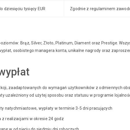
do dziesięciu tysięcy EUR
Zgodnie z regulaminem zawo
ziomów: Brąz, Silver, Złoto, Platinum, Diament oraz Prestige. Wszy
wypłat, osobistego managera konta, unikalne nagrody oraz zaprosze
 wypłat
nsakcji, zaadaptowanych do wymagań użytkowników z odmiennych ob
ty uzależniony od użytej sposobu oraz statusu w programie lojalno
ty natychmiastowe, wypłaty w terminie 3-5 dni pracujących
a z realizacjami w okresie 24 godz
wane w od pięciu do siedmiu dni roboczych