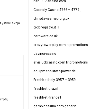
bsb-007-casino.com
Casinoly Casino 4766 – 4777_
chrisdaviesmep.org.uk
ystkie akcja
cicloregistro.it IT
cornware.co.uk
crazytowerplay.com it promotions
davinci-casino
elvisluckcasino.com fr promotions
equipment-statt-power.de
Freshbet Italy 3957 – 3959
freshbet-brazil
freshbet-france1
wrotu
gambidcasino.com generic