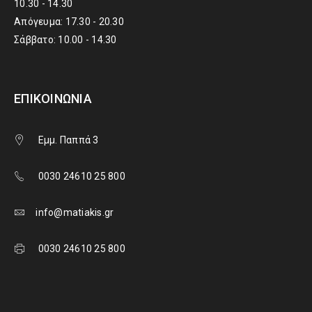
10.30 - 14.30
Απόγευμα: 17.30 - 20.30
Σάββατο: 10.00 - 14.30
ΕΠΙΚΟΙΝΩΝΊΑ
Εμμ. Παππά 3
0030 24610 25 800
info@matiakis.gr
0030 24610 25 800