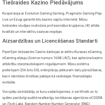
Tiešraides Kazino Piedāvājums
Kooperācija ar Evolution Gaming Gaming, Pragmatic Gaming Play
Live un Ezugi garantē īstu kazino sajūtu internetā. Mūsu
tiešraides studijas nodrošina profesionālus krupljerus, HD attēla
kvalitāti un interaktīvu saziņas iespējas.
Aizsardzības un Licencēšanas Standarti
PiperSpin tiešsaistes Casino darbojas ar aktīvu Kurasao eGaming
eGaming atļauju (licence numurs 1668/JAZ), kas apliecina kazino
atbilstību starptautiskajiem regulējumiem. Mūsu sistēma
pielietojam 256-bitu SSL enkriptāciju jebkuram datu pārsūtīšanai,
kas ir identisks drošības pakāpe kā vadošajās finansiālajās
iestādēs.
Visi spēļu izstrādātāji, ar kuru sadarbojamies, ir sertificēti un to
spēles pastāvīgi auditē neatkarīgu testēšanas aģentūras eCOGRA
un iTech Labs. Random Number Number Generator (RNG)