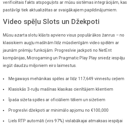
verificētais fakts atspoguļots ar mūsu sistēmas integrācijām, kas
pastāvīgi tiek aktualizētas ar svaigākajiem papildinājumiem.
Video spēļu Slots un Džekpoti
Mūsu azarta slotu klāsts apvieno visus populārākos žanrus – no
klasiskiem augļu mašīnām līdz mūsdienīgām video spēlēm ar
jaunām prēmiju funkcijām. Progresīvie jackpoti no NetEnt
kompānijas, Microgaming un Pragmatic Play Play sniedz iespēju
iegūt daudzu miljoniem eiro laimestus.
Megaways mehānikas spēles ar līdz 117,649 vinnestu ceļiem
Klasiskās 3-ruļļu mašīnas klasikas cienītājiem klientiem
Īpaša sižeta spēles ar oficiāliem tēliem un sižetiem
Progresīvi džekpoti ar minimālo apjomu no €100,000
Liels RTP automāti (virs 97%) vislabākajai atmaksas iespējai