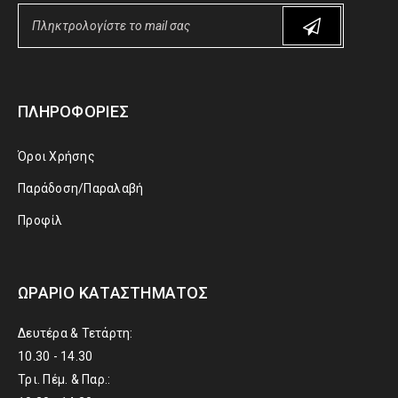
ΠΛΗΡΟΦΟΡΊΕΣ
Όροι Χρήσης
Παράδοση/Παραλαβή
Προφίλ
ΩΡΆΡΙΟ ΚΑΤΑΣΤΉΜΑΤΟΣ
Δευτέρα & Τετάρτη:
10.30 - 14.30
Τρι. Πέμ. & Παρ.: