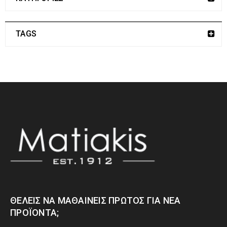
TAGS
ΘΈΛΕΙΣ ΝΑ ΜΑΘΑΊΝΕΙΣ ΠΡΏΤΟΣ ΓΙΑ ΝΈΑ
ΠΡΟΪΌΝΤΑ;