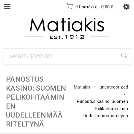
0 Προϊόντα
-
0,00
€
PANOSTUS
KASINO: SUOMEN
Matiakis
›
uncategorized
›
PELIKOHTAAMIN
Panostus Kasino: Suomen
EN
Pelikohtaaminen
UUDELLEENMÄÄ
Uudelleenmääriteltynä
RITELTYNÄ