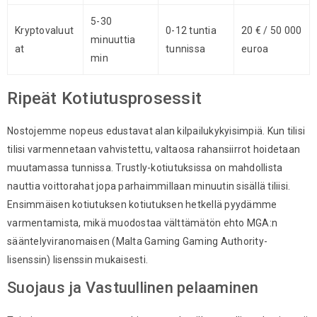
5-30
Kryptovaluut
0-12 tuntia
20 € / 50 000
minuuttia
at
tunnissa
euroa
min
Ripeät Kotiutusprosessit
Nostojemme nopeus edustavat alan kilpailukykyisimpiä. Kun tilisi
tilisi varmennetaan vahvistettu, valtaosa rahansiirrot hoidetaan
muutamassa tunnissa. Trustly-kotiutuksissa on mahdollista
nauttia voittorahat jopa parhaimmillaan minuutin sisällä tiliisi.
Ensimmäisen kotiutuksen kotiutuksen hetkellä pyydämme
varmentamista, mikä muodostaa välttämätön ehto MGA:n
sääntelyviranomaisen (Malta Gaming Gaming Authority-
lisenssin) lisenssin mukaisesti.
Suojaus ja Vastuullinen pelaaminen