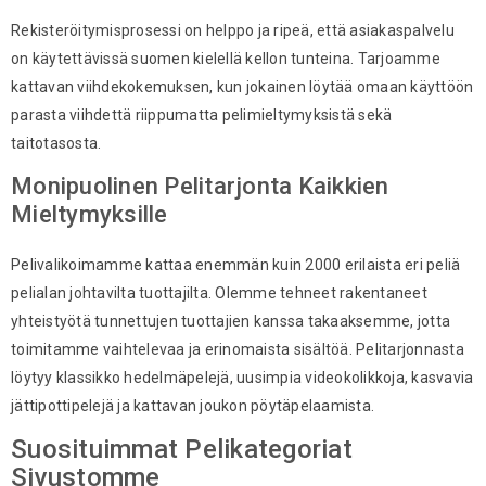
Rekisteröitymisprosessi on helppo ja ripeä, että asiakaspalvelu
on käytettävissä suomen kielellä kellon tunteina. Tarjoamme
kattavan viihdekokemuksen, kun jokainen löytää omaan käyttöön
parasta viihdettä riippumatta pelimieltymyksistä sekä
taitotasosta.
Monipuolinen Pelitarjonta Kaikkien
Mieltymyksille
Pelivalikoimamme kattaa enemmän kuin 2000 erilaista eri peliä
pelialan johtavilta tuottajilta. Olemme tehneet rakentaneet
yhteistyötä tunnettujen tuottajien kanssa takaaksemme, jotta
toimitamme vaihtelevaa ja erinomaista sisältöä. Pelitarjonnasta
löytyy klassikko hedelmäpelejä, uusimpia videokolikkoja, kasvavia
jättipottipelejä ja kattavan joukon pöytäpelaamista.
Suosituimmat Pelikategoriat
Sivustomme