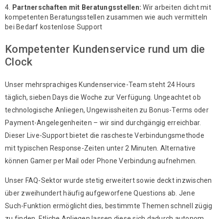
Partnerschaften mit Beratungsstellen:
Wir arbeiten dicht mit
kompetenten Beratungsstellen zusammen wie auch vermitteln
bei Bedarf kostenlose Support
Kompetenter Kundenservice rund um die
Clock
Unser mehrsprachiges Kundenservice-Team steht 24 Hours
täglich, sieben Days die Woche zur Verfügung. Ungeachtet ob
technologische Anliegen, Ungewissheiten zu Bonus-Terms oder
Payment-Angelegenheiten – wir sind durchgängig erreichbar.
Dieser Live-Support bietet die rascheste Verbindungsmethode
mit typischen Response-Zeiten unter 2 Minuten. Alternative
können Gamer per Mail oder Phone Verbindung aufnehmen.
Unser FAQ-Sektor wurde stetig erweitert sowie deckt inzwischen
über zweihundert häufig aufgeworfene Questions ab. Jene
Such-Funktion ermöglicht dies, bestimmte Themen schnell zügig
zu finden. Etliche Anliegen lassen diese sich dadurch autonom