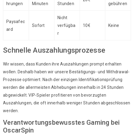
hrungen
Minuten
Stunden
gebühren
Nicht
Paysafec
Sofort
verfügba
10€
Keine
ard
r
Schnelle Auszahlungsprozesse
Wir wissen, dass Kunden ihre Auszahlungen prompt erhalten
wollen. Deshalb haben wir unsere Bestätigungs- und Withdrawal-
Prozesse optimiert. Nach der einzigen Identifikationsprüfung
werden die allermeisten Abhebungen innerhalb in 24 Stunden
abgewickelt. VIP-Spieler profitieren von bevorzugten
Auszahlungen, die oft innerhalb weniger Stunden abgeschlossen
werden.
Verantwortungsbewusstes Gaming bei
OscarSpin