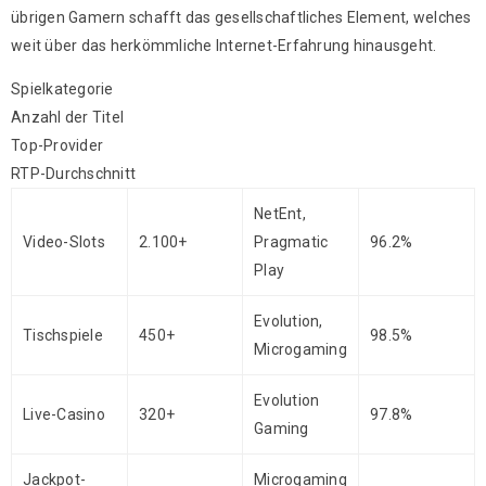
übrigen Gamern schafft das gesellschaftliches Element, welches
weit über das herkömmliche Internet-Erfahrung hinausgeht.
Spielkategorie
Anzahl der Titel
Top-Provider
RTP-Durchschnitt
NetEnt,
Video-Slots
2.100+
Pragmatic
96.2%
Play
Evolution,
Tischspiele
450+
98.5%
Microgaming
Evolution
Live-Casino
320+
97.8%
Gaming
Jackpot-
Microgaming