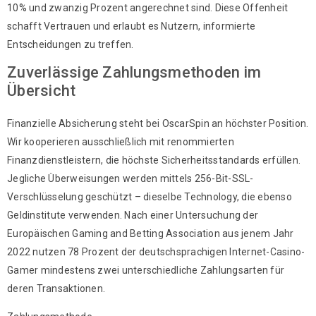
10% und zwanzig Prozent angerechnet sind. Diese Offenheit
schafft Vertrauen und erlaubt es Nutzern, informierte
Entscheidungen zu treffen.
Zuverlässige Zahlungsmethoden im
Übersicht
Finanzielle Absicherung steht bei OscarSpin an höchster Position.
Wir kooperieren ausschließlich mit renommierten
Finanzdienstleistern, die höchste Sicherheitsstandards erfüllen.
Jegliche Überweisungen werden mittels 256-Bit-SSL-
Verschlüsselung geschützt – dieselbe Technology, die ebenso
Geldinstitute verwenden. Nach einer Untersuchung der
Europäischen Gaming and Betting Association aus jenem Jahr
2022 nutzen 78 Prozent der deutschsprachigen Internet-Casino-
Gamer mindestens zwei unterschiedliche Zahlungsarten für
deren Transaktionen.