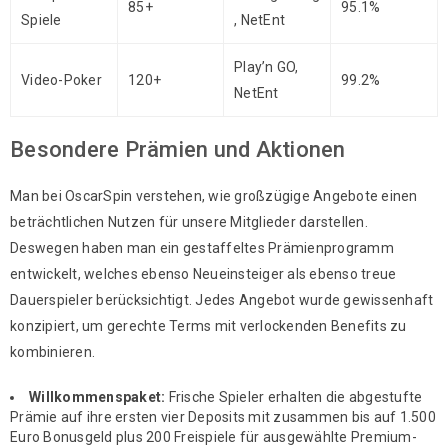
85+
95.1%
Spiele
, NetEnt
Play’n GO,
Video-Poker
120+
99.2%
NetEnt
Besondere Prämien und Aktionen
Man bei OscarSpin verstehen, wie großzügige Angebote einen
beträchtlichen Nutzen für unsere Mitglieder darstellen.
Deswegen haben man ein gestaffeltes Prämienprogramm
entwickelt, welches ebenso Neueinsteiger als ebenso treue
Dauerspieler berücksichtigt. Jedes Angebot wurde gewissenhaft
konzipiert, um gerechte Terms mit verlockenden Benefits zu
kombinieren.
Willkommenspaket:
Frische Spieler erhalten die abgestufte
Prämie auf ihre ersten vier Deposits mit zusammen bis auf 1.500
Euro Bonusgeld plus 200 Freispiele für ausgewählte Premium-