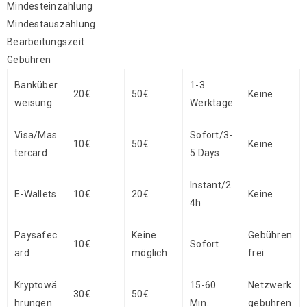
Mindesteinzahlung
Mindestauszahlung
Bearbeitungszeit
Gebühren
Banküber
1-3
20€
50€
Keine
weisung
Werktage
Visa/Mas
Sofort/3-
10€
50€
Keine
tercard
5 Days
Instant/2
E-Wallets
10€
20€
Keine
4h
Paysafec
Keine
Gebühren
10€
Sofort
ard
möglich
frei
Kryptowä
15-60
Netzwerk
30€
50€
hrungen
Min.
gebühren