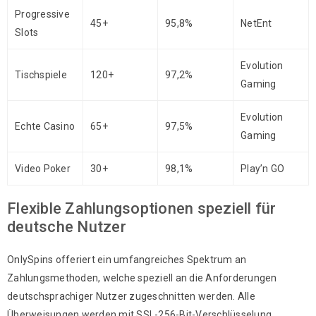
Progressive
45+
95,8%
NetEnt
Slots
Evolution
Tischspiele
120+
97,2%
Gaming
Evolution
Echte Casino
65+
97,5%
Gaming
Video Poker
30+
98,1%
Play’n GO
Flexible Zahlungsoptionen speziell für
deutsche Nutzer
OnlySpins offeriert ein umfangreiches Spektrum an
Zahlungsmethoden, welche speziell an die Anforderungen
deutschsprachiger Nutzer zugeschnitten werden. Alle
Überweisungen werden mit SSL-256-Bit-Verschlüsselung