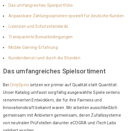
Das umfangreiches Spielportfolio
Anpassbare Zahlungsoptionen speziell für deutsche Kunden
Lizenzen und Schutzstandards
Transparente Bonusbedingungen
Mobile Gaming-Erfahrung
Kundendienst rund durch die Stunden
Das umfangreiches Spielsortiment
Bei
OnlySpins
setzen wir primär auf Qualität statt Quantität.
Unser Katalog umfasst sorgfältig ausgewählte Spiele seitens
renommierten Entwicklern, die für ihre Fairness und
Innovationskraft bekannt waren. Wir arbeiten ausschließlich
gemeinsam mit Anbietern gemeinsam, deren Zufallssysteme
von neutralen Prüfstellen darunter eCOGRA und iTech Labs
validiert wurden.