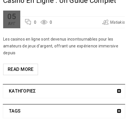
Casino En Ligne : Un Guide Complet
05
0
0
Matiakis
ΑΥΓ
Les casinos en ligne sont devenus incontournables pour les
amateurs de jeux d’argent, offrant une expérience immersive
depuis
READ MORE
ΚΑΤΗΓΟΡΙΕΣ
TAGS