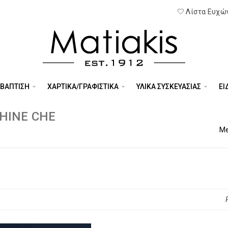
Λίστα Ευχών
 ΒΑΠΤΙΣΗ
ΧΑΡΤΙΚΑ/ΓΡΑΦΙΣΤΙΚΑ
ΥΛΙΚΑ ΣΥΣΚΕΥΑΣΙΑΣ
ΕΊ
HINE CHE
Me