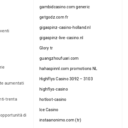
gambidcasino.com generic
getgodz.com fr
gigaspinz-casino-holland.nl
 venti
gigaspinz-live-casino.nl
Glory tr
guangzhoufuari.com
rie
hahaspinnl.com promotions NL
HighFlys Casino 3092 – 3103
nte aumentati
highflys-casino
nti-trenta
hotloot-casino
Ice Casino
opportunità di
instaanonimo.com (tr)