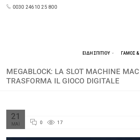
0030 24610 25 800
ΕΙΔΗ ΣΠΙΤΙΟΥ
ΓΑΜΟΣ &
MEGABLOCK: LA SLOT MACHINE MAC
TRASFORMA IL GIOCO DIGITALE
21
0
17
ΜΆΙ