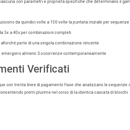
i, ciascuna con parametri e proprietà specifiche che determinano il ga
uiscono da quindici volte a 150 volte la puntata iniziale per sequenze
da 5x a 40x per combinazioni completi
 allorché parte di una singola combinazione vincente
llorché emergono almeno 3 occorrenze contemporaneamente
enti Verificati
nque con trenta linee di pagamento fisse che analizzano le sequenze d
consentendo premi plurime nel corso di la identica cascata di blocchi.