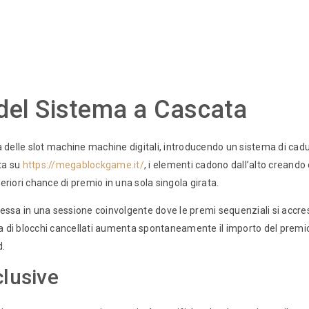
del Sistema a Cascata
a delle slot machine machine digitali, introducendo un sistema di cad
ita su
https://megablockgame.it/
, i elementi cadono dall’alto creand
riori chance di premio in una sola singola girata.
ssa in una sessione coinvolgente dove le premi sequenziali si accr
a di blocchi cancellati aumenta spontaneamente il importo del premi
d.
clusive