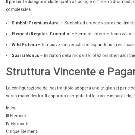
Il presente disegno include quattro tipologie differenti di simbol
complessiva:
Simboli Premium Aurei
– Simboli ad grande valore che distrib
Elementi Regolari Cromatici
– Elementi intermedi con valori 
Wild Potenti
– Rimpiazzi universali che espandono in verticale
Sparsi Bonus
– Iniziatori della modalità rotazioni liberi a
Struttura Vincente e Pagam
La configurazione del nostro titolo adopera una griglia sei per ci
verso mano destra. Il apparato computa tutte tracce in parallelo, 
Icona
III Elementi
IV Elementi
Cinque Elementi