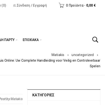
 (0)
Σύνδεση
/
Εγγραφή
0 Προϊόντα
-
0,00
€
ΔΗ ΠΆΡΤΥ
ΕΠΟΧΙΑΚΑ
Matiakis
›
uncategorized
›
s Online: Uw Complete Handleiding voor Veilig en Controleerbaar
Spelen
ΚΑΤΗΓΟΡΙΕΣ
Post by
Matiakis