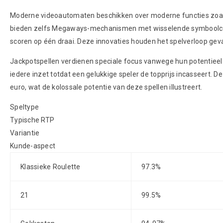
Moderne videoautomaten beschikken over moderne functies zoals
bieden zelfs Megaways-mechanismen met wisselende symboolcount
scoren op één draai. Deze innovaties houden het spelverloop gevar
Jackpotspellen verdienen speciale focus vanwege hun potentieel
iedere inzet totdat een gelukkige speler de topprijs incasseert. 
euro, wat de kolossale potentie van deze spellen illustreert.
Speltype
Typische RTP
Variantie
Kunde-aspect
Klassieke Roulette
97.3%
21
99.5%