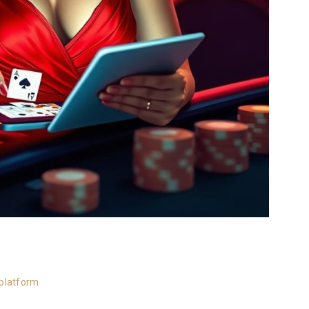
kplatform