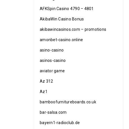
AFKSpin Casino 4790 – 4801
AkibaWin Casino Bonus
akibawincasinos.com – promotions
amonbet-casino.online
asino-casino
asinos-casino
aviator game
Az 312
Az1
bamboofurnitureboards.co.uk
bar-salsa.com
bayern1-radioclub.de