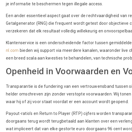
je informatie te beschermen tegen illegale access.
Een ander essentieel aspect gaat over de rechtvaardigheid van r
Getalgenerator (RNG) die frequent wordt getest door objectieve co
verzekeren dat elk resultaat volledig willekeurig en onvoorspelba
Klantenservice is een onderscheidende factor tussen gemiddelde e
nl.com
bieden wij support via meerdere kanalen, waaronder live 
een breed scala aan kwesties te behandelen, van technische pro
Openheid in Voorwaarden en V
Transparantie is de fundering van een vertrouwensband tussen s
helder omschreven zijn zonder verstopte voorwaarden. Wij tonen
waar hij of zij voor staat voordat er een account wordt geopend.
Payout-ratio’s en Return to Player (RTP) cijfers worden transpar
doorgaans terug wordt terugbetaald aan klanten over een verleng
wat impliceert dat van elke gestorte euro doorgaans 96 cent wo