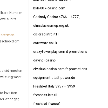
bsb-007-casino.com
pelbare Number
Casinoly Casino 4766 – 4777_
ieve audits
chrisdaviesmep.org.uk
cicloregistro.it IT
sloterman-
 geschoold om
cornware.co.uk
crazytowerplay.com it promotions
davinci-casino
elvisluckcasino.com fr promotions
ybeleid moeten
uwkeurig weet
equipment-statt-power.de
Freshbet Italy 3957 – 3959
te inzetten
freshbet-brazil
6% of hoger,
freshbet-france1