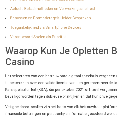
Actuele Betaalmethoden en Verwerkingssnelheid
Bonussen en Promotieregels Helder Besproken
Toegankelijkheid via Smartphone Devices
Verantwoord Spelen als Prioriteit
Waarop Kun Je Opletten Bi
Casino
Het selecteren van een betrouwbare digitaal speelhuis vergt een u
te beschikken over een valide licentie van een gerenommeerde toez
Kansspelautoriteit (KSA), die per oktober 2021 officieel vergunni
beveiligd worden tegen dubieuze praktijken en dat hun privé g
Veiligheidsprotocollen zijn het basis van elk betrouwbaar platfo
financiële betalingen en persoonlijke informatie gecodeerd wor