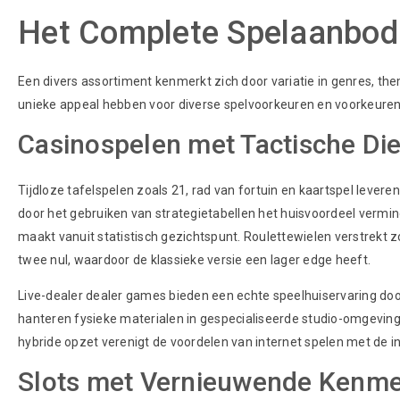
Het Complete Spelaanbod
Een divers assortiment kenmerkt zich door variatie in genres, th
unieke appeal hebben voor diverse spelvoorkeuren en voorkeuren
Casinospelen met Tactische Di
Tijdloze tafelspelen zoals 21, rad van fortuin en kaartspel levere
door het gebruiken van strategietabellen het huisvoordeel vermi
maakt vanuit statistisch gezichtspunt. Roulettewielen verstrekt
twee nul, waardoor de klassieke versie een lager edge heeft.
Live-dealer dealer games bieden een echte speelhuiservaring do
hanteren fysieke materialen in gespecialiseerde studio-omgevinge
hybride opzet verenigt de voordelen van internet spelen met de in
Slots met Vernieuwende Kenm