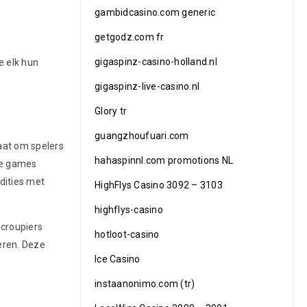
gambidcasino.com generic
getgodz.com fr
gigaspinz-casino-holland.nl
e elk hun
gigaspinz-live-casino.nl
Glory tr
guangzhoufuari.com
taat om spelers
hahaspinnl.com promotions NL
ke games
dities met
HighFlys Casino 3092 – 3103
highflys-casino
croupiers
hotloot-casino
eren. Deze
Ice Casino
instaanonimo.com (tr)