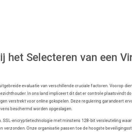
j het Selecteren van een Vi
itgebreide evaluatie van verschillende cruciale factoren. Voorop die
ichthouder. In ons land impliceert dit dat er controle plaatsvindt do
ngen verstrekt voor online gokspelen. Deze regulering garandeert erv
egevens beschermd worden opgeslagen.
rm. SSL-encryptietechnologie met minstens 128-bit versleuteling waarb
den verzonden. Onze organisatie passen toe de hoogste beveiligings