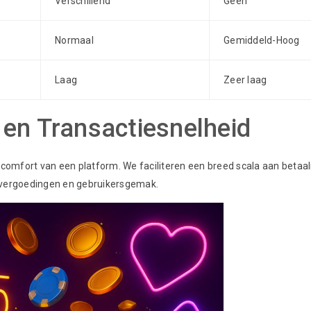
Verschillend
Geen
Normaal
Gemiddeld-Hoog
Laag
Zeer laag
en Transactiesnelheid
comfort van een platform. We faciliteren een breed scala aan beta
, vergoedingen en gebruikersgemak.