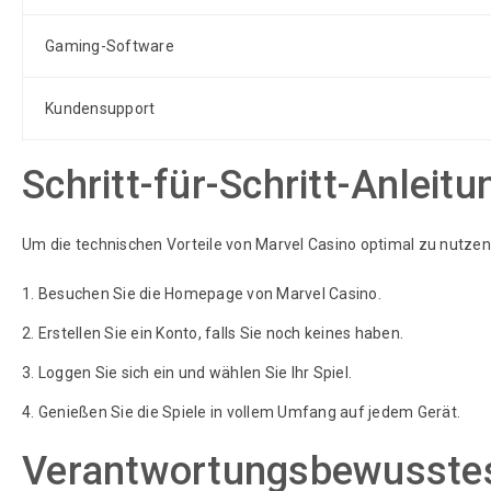
Gaming-Software
Kundensupport
Schritt-für-Schritt-Anleit
Um die technischen Vorteile von Marvel Casino optimal zu nutzen,
Besuchen Sie die Homepage von Marvel Casino.
Erstellen Sie ein Konto, falls Sie noch keines haben.
Loggen Sie sich ein und wählen Sie Ihr Spiel.
Genießen Sie die Spiele in vollem Umfang auf jedem Gerät.
Verantwortungsbewusstes