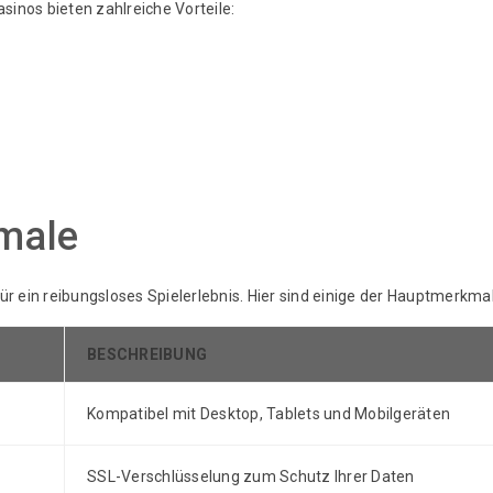
sinos bieten zahlreiche Vorteile:
male
 ein reibungsloses Spielerlebnis. Hier sind einige der Hauptmerkmal
BESCHREIBUNG
Kompatibel mit Desktop, Tablets und Mobilgeräten
SSL-Verschlüsselung zum Schutz Ihrer Daten