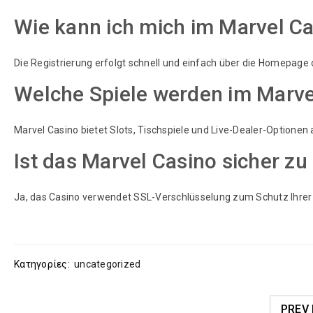
Wie kann ich mich im Marvel Ca
Die Registrierung erfolgt schnell und einfach über die Homepage 
Welche Spiele werden im Marve
Marvel Casino bietet Slots, Tischspiele und Live-Dealer-Optionen 
Ist das Marvel Casino sicher zu
Ja, das Casino verwendet SSL-Verschlüsselung zum Schutz Ihrer 
Κατηγορίες:
uncategorized
PREV