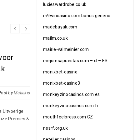
lucieswardrobe.co.uk
m9wincasino.com bonus generic
madebayak.com
mailm.co.uk
mairie-valmeinier.com
voor
Sportwetten außerhalb OASI
mejoresapuestas.com – cl – ES
ak
Alternativen für deutsche Sp
monixbet-casino
monixbet-casino3
07
Post by
Matiakis
0
01
monkeyzinocasinos.com es
ΑΥΓ
monkeyzinocasinos.com fr
e Uitvoerige
Inhalt Verstehen des OASIS-Systems Wettchance
mouthfeelpress.com CZ
euze Premies &
Reglementierung Globale Wettanbieter im Mittel
Sicherheitsmerkmale beim Tippen Angebotene 
nesrf.org.uk
Verantwortungsvolles
neteller casinos