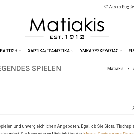
Λίστα Ευχών
 ΒΑΠΤΙΣΗ
ΧΑΡΤΙΚΑ/ΓΡΑΦΙΣΤΙΚΑ
ΥΛΙΚΑ ΣΥΣΚΕΥΑΣΙΑΣ
ΕΊ
REGENDES SPIELEN
Matiakis
›
ielen und unvergleichlichen Angeboten. Egal, ob Sie Slots, Tischspie