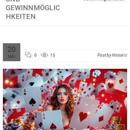
GEWINNMÖGLIC
HKEITEN
20
0
15
Post by
Matiakis
ΜΆΙ