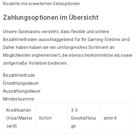
Roulette mit erweiterten Setzoptionen
Zahlungsoptionen im Übersicht
Unsere Spielcasino versteht, dass flexible und sichere
Bezahlmethoden ausschlaggebend für Ihr Gaming-Erlebnis sind.
Daher haben haben wir ein umfangreiches Sortiment an
Möglichkeiten implementiert, die ebenso herkömmliche als sowie
zeitgemäße Vorlieben bedienen.
Bezahlmethode
Einzahlungsdauer
Auszahlungsdauer
Mindestsumme
Kreditkarten
3-5
(Visa/Master
Sofort
Geschäftsta
zehn €
card)
ge