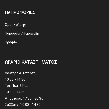
ΠΛΗΡΟΦΟΡΊΕΣ
Όροι Χρήσης
Παράδοση/Παραλαβή
Προφίλ
ΩΡΆΡΙΟ ΚΑΤΑΣΤΉΜΑΤΟΣ
Δευτέρα & Τετάρτη:
10.30 - 14.30
Τρι. Πέμ. & Παρ.:
10.30 - 14.30
Απόγευμα: 17.30 - 20.30
Σάββατο: 10.00 - 14.30