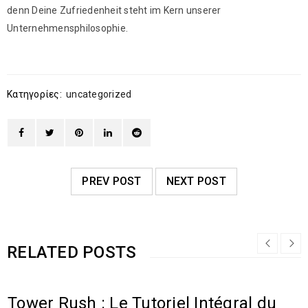
denn Deine Zufriedenheit steht im Kern unserer
Unternehmensphilosophie.
Κατηγορίες:
uncategorized
PREV POST
NEXT POST
RELATED POSTS
Tower Rush : Le Tutoriel Intégral du