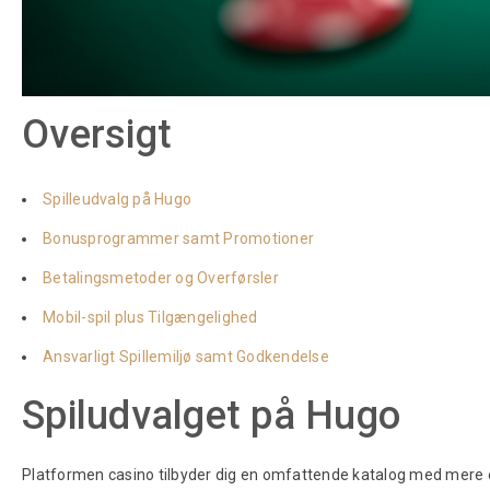
Oversigt
Spilleudvalg på Hugo
Bonusprogrammer samt Promotioner
Betalingsmetoder og Overførsler
Mobil-spil plus Tilgængelighed
Ansvarligt Spillemiljø samt Godkendelse
Spiludvalget på Hugo
Platformen casino tilbyder dig en omfattende katalog med mere