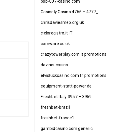
bsb-007-casino.com
Casinoly Casino 4766 – 4777_
chrisdaviesmep.org.uk
cicloregistro.it IT
cornware.co.uk
crazytowerplay.com it promotions
davinci-casino
elvisluckcasino.com fr promotions
equipment-statt-power.de
Freshbet Italy 3957 – 3959
freshbet-brazil
freshbet-france1
gambidcasino.com generic