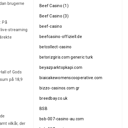
rdan brugerne
Beef Casino (1)
Beef Casino (3)
. På
beef-casino
s live-streaming
beefcasino-offiziell.de
direkte
betcollect-casino
betorizgiris.com generic turk
beyazparktopkapi.com
Hall of Gods
biaicakewomenscooperative.com
stsum på 18,9
bizzo-casinos.com.gr
breedbay.co.uk
BSB
lde
bsb-007-casino-au.com
mt vilkår, der