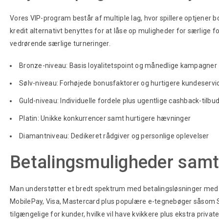
Vores VIP-program består af multiple lag, hvor spillere optjener 
kredit alternativt benyttes for at låse op muligheder for særlige
vedrørende særlige turneringer.
Bronze-niveau: Basis loyalitetspoint og månedlige kampagner
Sølv-niveau: Forhøjede bonusfaktorer og hurtigere kundeservi
Guld-niveau: Individuelle fordele plus ugentlige cashback-tilbu
Platin: Unikke konkurrencer samt hurtigere hævninger
Diamantniveau: Dedikeret rådgiver og personlige oplevelser
Betalingsmuligheder samt
Man understøtter et bredt spektrum med betalingsløsninger med hen
MobilePay, Visa, Mastercard plus populære e-tegnebøger såsom Skri
tilgængelige for kunder, hvilke vil have kvikkere plus ekstra private