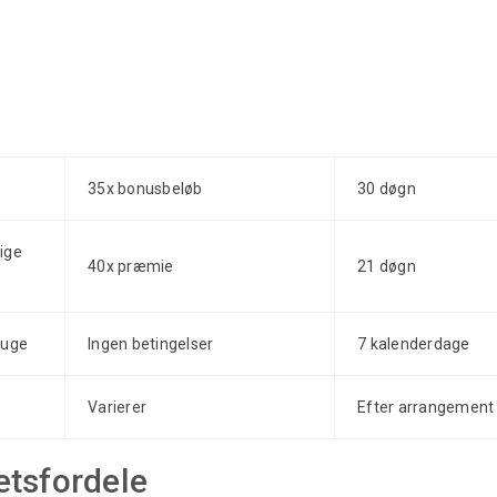
35x bonusbeløb
30 døgn
ige
40x præmie
21 døgn
 uge
Ingen betingelser
7 kalenderdage
Varierer
Efter arrangement
etsfordele