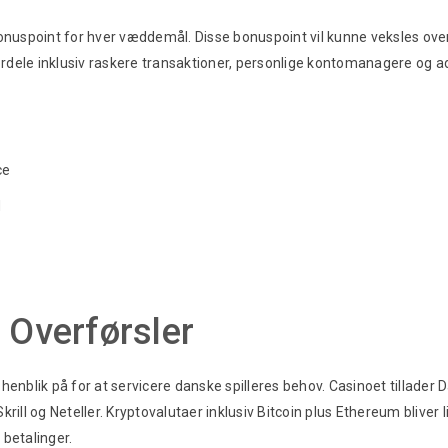
bonuspoint for hver væddemål. Disse bonuspoint vil kunne veksles ove
 fordele inklusiv raskere transaktioner, personlige kontomanagere og 
ce
d
 Overførsler
blik på for at servicere danske spilleres behov. Casinoet tillader D
ll og Neteller. Kryptovalutaer inklusiv Bitcoin plus Ethereum bliver 
 betalinger.