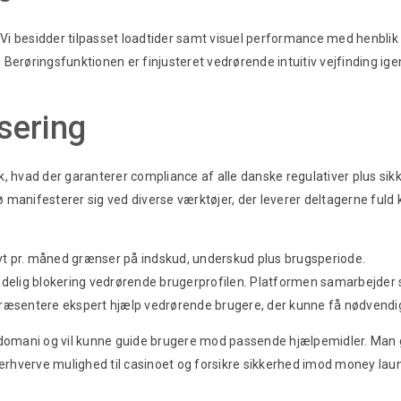
Vi besidder tilpasset loadtider samt visuel performance med henblik 
 Berøringsfunktionen er finjusteret vedrørende intuitiv vejfinding i
sering
 hvad der garanterer compliance af alle danske regulativer plus sik
jø manifesterer sig ved diverse værktøjer, der leverer deltagerne fuld 
tivt pr. måned grænser på indskud, underskud plus brugsperiode.
 endelig blokering vedrørende brugerprofilen. Platformen samarbej
 præsentere ekspert hjælp vedrørende brugere, der kunne få nødvendi
 ludomani og vil kunne guide brugere mod passende hjælpemidler. Ma
t erhverve mulighed til casinoet og forsikre sikkerhed imod money lau