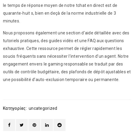
le temps de réponse moyen de notre tchat en direct est de
quarante-huit s, bien en deçà de la norme industrielle de 3
minutes.
Nous proposons également une section d’aide détaillée avec des
tutoriels pratiques, des guides vidéo et une FAQ aux questions
exhaustive. Cette ressource permet de régler rapidement les
soucis fréquents sans nécessiter l’intervention d’un agent. Notre
engagement envers le gaming responsable se traduit par des
outils de contrôle budgétaire, des plafonds de dépôt ajustables et
une possibilité d’auto-exclusion temporaire ou permanente.
Κατηγορίες:
uncategorized