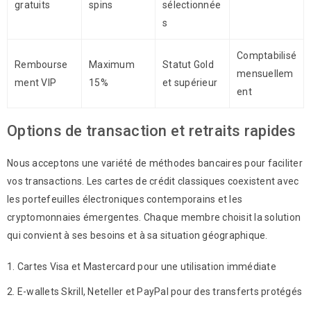
gratuits
spins
sélectionnée
s
Comptabilisé
Rembourse
Maximum
Statut Gold
mensuellem
ment VIP
15%
et supérieur
ent
Options de transaction et retraits rapides
Nous acceptons une variété de méthodes bancaires pour faciliter
vos transactions. Les cartes de crédit classiques coexistent avec
les portefeuilles électroniques contemporains et les
cryptomonnaies émergentes. Chaque membre choisit la solution
qui convient à ses besoins et à sa situation géographique.
Cartes Visa et Mastercard pour une utilisation immédiate
E-wallets Skrill, Neteller et PayPal pour des transferts protégés