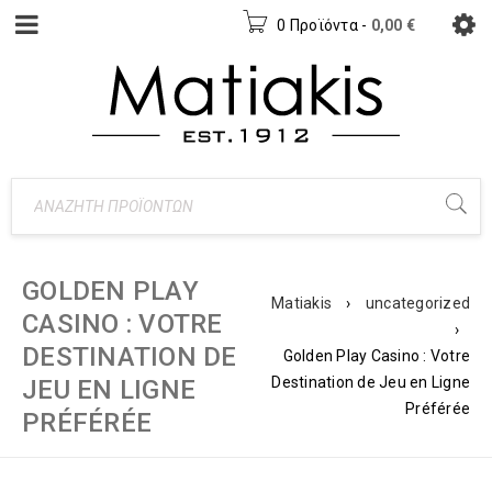
0 Προϊόντα
-
0,00
€
GOLDEN PLAY
Matiakis
›
uncategorized
CASINO : VOTRE
›
DESTINATION DE
Golden Play Casino : Votre
Destination de Jeu en Ligne
JEU EN LIGNE
Préférée
PRÉFÉRÉE