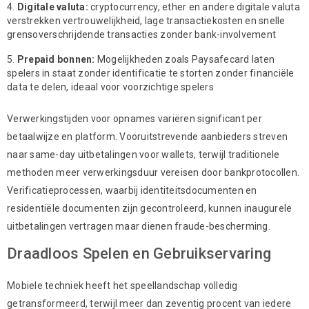
Digitale valuta:
cryptocurrency, ether en andere digitale valuta
verstrekken vertrouwelijkheid, lage transactiekosten en snelle
grensoverschrijdende transacties zonder bank-involvement
Prepaid bonnen:
Mogelijkheden zoals Paysafecard laten
spelers in staat zonder identificatie te storten zonder financiële
data te delen, ideaal voor voorzichtige spelers
Verwerkingstijden voor opnames variëren significant per
betaalwijze en platform. Vooruitstrevende aanbieders streven
naar same-day uitbetalingen voor wallets, terwijl traditionele
methoden meer verwerkingsduur vereisen door bankprotocollen.
Verificatieprocessen, waarbij identiteitsdocumenten en
residentiële documenten zijn gecontroleerd, kunnen inaugurele
uitbetalingen vertragen maar dienen fraude-bescherming.
Draadloos Spelen en Gebruikservaring
Mobiele techniek heeft het speellandschap volledig
getransformeerd, terwijl meer dan zeventig procent van iedere