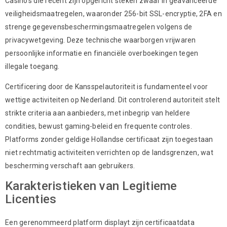
Casino’s die recent zijn opgericht steken zwaar in geavanceerde
veiligheidsmaatregelen, waaronder 256-bit SSL-encryptie, 2FA en
strenge gegevensbeschermingsmaatregelen volgens de
privacywetgeving. Deze technische waarborgen vrijwaren
persoonlijke informatie en financiële overboekingen tegen
illegale toegang.
Certificering door de Kansspelautoriteit is fundamenteel voor
wettige activiteiten op Nederland. Dit controlerend autoriteit stelt
strikte criteria aan aanbieders, met inbegrip van heldere
condities, bewust gaming-beleid en frequente controles.
Platforms zonder geldige Hollandse certificaat zijn toegestaan
niet rechtmatig activiteiten verrichten op de landsgrenzen, wat
bescherming verschaft aan gebruikers.
Karakteristieken van Legitieme
Licenties
Een gerenommeerd platform displayt zijn certificaatdata