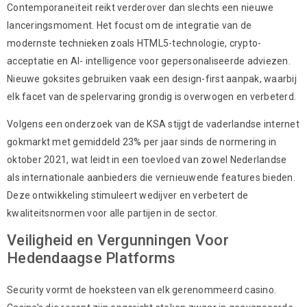
Contemporaneïteit reikt verderover dan slechts een nieuwe
lanceringsmoment. Het focust om de integratie van de
modernste technieken zoals HTML5-technologie, crypto-
acceptatie en AI- intelligence voor gepersonaliseerde adviezen.
Nieuwe goksites gebruiken vaak een design-first aanpak, waarbij
elk facet van de spelervaring grondig is overwogen en verbeterd.
Volgens een onderzoek van de KSA stijgt de vaderlandse internet
gokmarkt met gemiddeld 23% per jaar sinds de normering in
oktober 2021, wat leidt in een toevloed van zowel Nederlandse
als internationale aanbieders die vernieuwende features bieden.
Deze ontwikkeling stimuleert wedijver en verbetert de
kwaliteitsnormen voor alle partijen in de sector.
Veiligheid en Vergunningen Voor
Hedendaagse Platforms
Security vormt de hoeksteen van elk gerenommeerd casino.