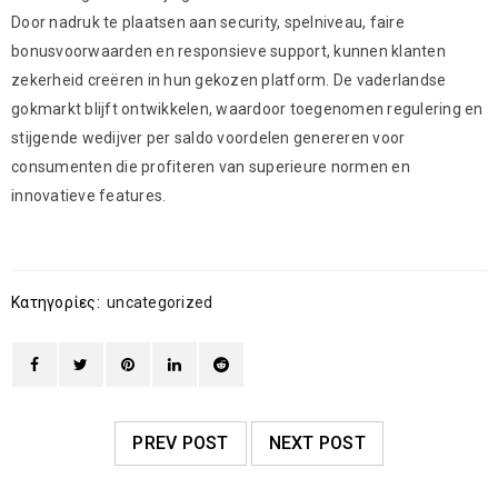
Door nadruk te plaatsen aan security, spelniveau, faire
bonusvoorwaarden en responsieve support, kunnen klanten
zekerheid creëren in hun gekozen platform. De vaderlandse
gokmarkt blijft ontwikkelen, waardoor toegenomen regulering en
stijgende wedijver per saldo voordelen genereren voor
consumenten die profiteren van superieure normen en
innovatieve features.
Κατηγορίες:
uncategorized
PREV POST
NEXT POST