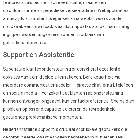
features zoals biometrische verificatie, maar eisen
downloadruimte en periodieke versie-updates. Webapplicaties
anderzijds zijn instant toegankelijk via webbrowsers zonder
noodzaak van download, waardoor updates zonder handmatig
ingrijpen worden uitgevoerd zonder noodzaak van
gebruikersinterventie.
Support en Assistentie
Superieure klantenondersteuning onderscheidt excellente
goksites van gemiddelde alternatieven. Bereikbaarheid via
meerdere communicatiemiddelen – directe chat, email, telefoon
en sociale media – verzekert dat klanten rap ondersteuning
kunnen ontvangen ongeacht hun contactpreferentie. Snelheid en
probleemoplossend capaciteit dicteren de tevredenheid
gedurende problematische momenten.
Nederlandstalige support is cruciaal voor lokale gebruikers die
gecompliceerde kwesties willen bespreken in hun eigen taal.