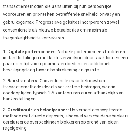
transactiemethoden die aansluiten bij hun persoonlijke
voorkeuren en prioriteiten betreffende snelheid, privacy en
gebruiksgemak. Progressieve goksites incorporeren zowel
conventionele als nieuwe betaalopties om maximale
toegankelijkheid te verzekeren.
Digitale portemonnees:
Virtuele portemonnees faciliteren
instant betalingen met korte verwerkingsduur, vaak binnen een
paar uren tijd voor opnames, en bieden een additionele
beveiligingslaag tussen bankrekening en goksite
Banktransfers:
Conventionele maar betrouwbare
transactiemethode ideaal voor grotere bedragen, waarin
doorlooptijden typisch 1-5 kantooruren duren afhankelijk van
bankinstellingen
Creditcards en betaalpassen:
Universeel geaccepteerde
methode met directe deposits, alhoewel verscheidene bankiers
gerelateerde overboekingen blokkeren op grond van eigen
regelgeving