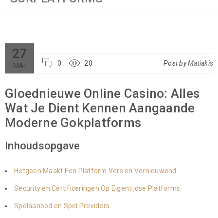
27
0
20
Post by
Matiakis
ΜΆΙ
Gloednieuwe Online Casino: Alles
Wat Je Dient Kennen Aangaande
Moderne Gokplatforms
Inhoudsopgave
Hetgeen Maakt Een Platform Vers en Vernieuwend
Security en Certificeringen Op Eigentijdse Platforms
Spelaanbod en Spel Providers