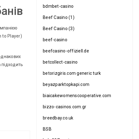
bdmbet-casino
банів
Beef Casino (1)
омпанією
Beef Casino (3)
 to Player)
beef-casino
beefcasino-offiziell.de
 однакових
betcollect-casino
а підходить
betorizgiris.com generic turk
beyazparktopkapi.com
biaicakewomenscooperative.com
bizzo-casinos.com.gr
breedbay.co.uk
BSB