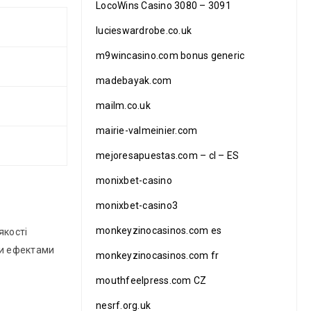
LocoWins Casino 3080 – 3091
lucieswardrobe.co.uk
m9wincasino.com bonus generic
madebayak.com
mailm.co.uk
mairie-valmeinier.com
mejoresapuestas.com – cl – ES
monixbet-casino
monixbet-casino3
monkeyzinocasinos.com es
якості
ми ефектами
monkeyzinocasinos.com fr
mouthfeelpress.com CZ
nesrf.org.uk