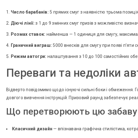
Число барабанів:
5 прямих смуг з наявністю трьома позиці
Діючі лінії:
з 1 до 9 змінних смуг призів з можливістю визн
Розмах ставок:
найменша — 1 одиниця для смугу, максима
Граничний виграш:
5000 внесків для смугу при появі п’яти с
Режим автогри:
налаштування з 10 до 100 самостійних обе
Переваги та недоліки а
Відверто повідомимо щодо існуючі сильні боки і обмеження. Г
довгого вивчення інструкцій. Призовий раунд забезпечує реал
Що перетворюють цю забаву
Класичний дизайн
— впізнавана графічна стилістика, котр