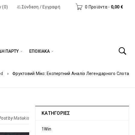
 (0)
Σύνδεση
/
Εγγραφή
0 Προϊόντα
-
0,00
€
ΔΗ ΠΆΡΤΥ
ΕΠΟΧΙΑΚΑ
ed
›
Фруктовий Мікс: Експертний Аналіз Легендарного Слота
ΚΑΤΗΓΟΡΙΕΣ
Post by
Matiakis
1Win