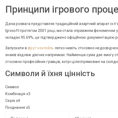
Принципи ігрового проце
Дана розвага представляє традиційний азартний апарат із п
Igrosoft протягом 2001 році, ми стала справжнім феноменом у г
складає 95.69%, це підтверджено офіційною документацією ро
Запускати в
фрут коктейль
легко навіть стосовно недосвідчен
знаків вздовж діючих напрямках. Найменша сума дає змогу ст
стосовно професійних гравців, котрі цілеспрямовані на солідн
Символи й їхня цінність
Символ
Комбінація х3
Серія х4
Поєднання х5