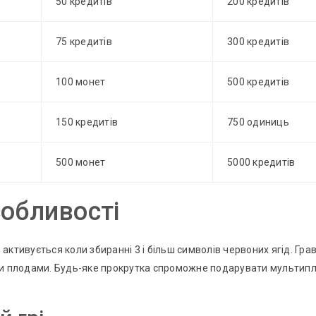
50 кредитів
200 кредитів
75 кредитів
300 кредитів
100 монет
500 кредитів
150 кредитів
750 одиниць
500 монет
5000 кредитів
собливості
активується коли збиранні 3 і більш символів червоних ягід. Гра
ими плодами. Будь-яке прокрутка спроможне подарувати мультипл