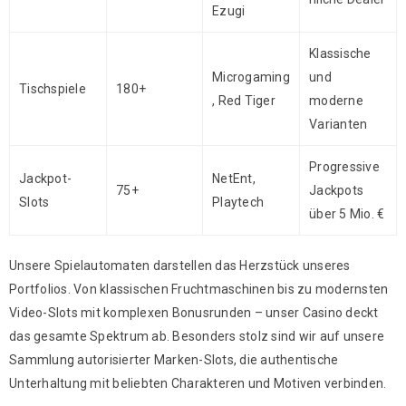
Ezugi
Klassische
Microgaming
und
Tischspiele
180+
, Red Tiger
moderne
Varianten
Progressive
Jackpot-
NetEnt,
75+
Jackpots
Slots
Playtech
über 5 Mio. €
Unsere Spielautomaten darstellen das Herzstück unseres
Portfolios. Von klassischen Fruchtmaschinen bis zu modernsten
Video-Slots mit komplexen Bonusrunden – unser Casino deckt
das gesamte Spektrum ab. Besonders stolz sind wir auf unsere
Sammlung autorisierter Marken-Slots, die authentische
Unterhaltung mit beliebten Charakteren und Motiven verbinden.