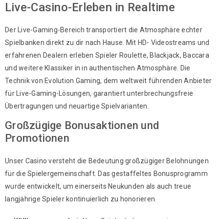
Live-Casino-Erleben in Realtime
Der Live-Gaming-Bereich transportiert die Atmosphäre echter
Spielbanken direkt zu dir nach Hause. Mit HD- Videostreams und
erfahrenen Dealern erleben Spieler Roulette, Blackjack, Baccara
und weitere Klassiker in in authentischen Atmosphäre. Die
Technik von Evolution Gaming, dem weltweit führenden Anbieter
für Live-Gaming-Lösungen, garantiert unterbrechungsfreie
Übertragungen und neuartige Spielvarianten.
Großzügige Bonusaktionen und
Promotionen
Unser Casino versteht die Bedeutung großzügiger Belohnungen
für die Spielergemeinschaft. Das gestaffeltes Bonusprogramm
wurde entwickelt, um einerseits Neukunden als auch treue
langjährige Spieler kontinuierlich zu honorieren.