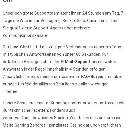
Unser polyglotte Supportteam steht Ihnen 24 Stunden am Tag, 7
Tage die Woche zur Verfügung. Bei Fox Slots Casino erreichen
Sie qualifizierte Support-Agents über mehrere
Kommunikationskanäle:
Der
Live-Chat
bietet die zügigste Verbindung zu unserem Team
mit typischen Antwortzeiten von unter 60 Sekunden. Für
detaillierte Anfragen steht der
E-Mail-Support
bereit, wobei
Antworten in der Regel innerhalb in 4 Stunden erfolgen.
Zusätzlich bieten wir einen umfassenden
FAQ-Bereich
mit über
hundertfünfzig detaillierten Beiträgen zu allen wichtigen
Themen.
Unsere Schulung unserer Kundendienstmitarbeiter umfasst nicht
nur technische Facetten, sondern auch
verantwortungsbewusstes Spielen. Wir stellen ein von durch die
Malta Gaming Behörde lizenziertes Casino dar und verpflichten