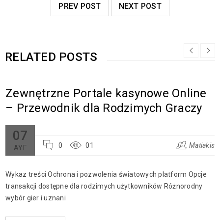
PREV POST
NEXT POST
RELATED POSTS
Zewnętrzne Portale kasynowe Online
– Przewodnik dla Rodzimych Graczy
07
0
01
Matiakis
ΑΥΓ
Wykaz treści Ochrona i pozwolenia światowych platform Opcje
transakcji dostępne dla rodzimych użytkowników Różnorodny
wybór gier i uznani