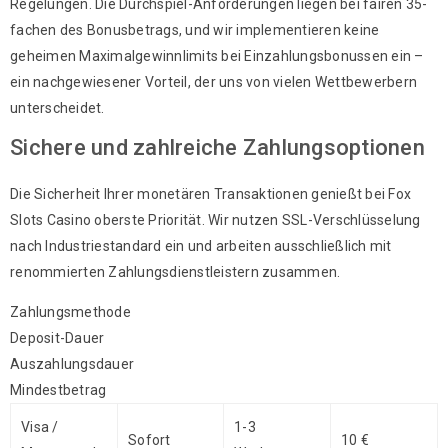
Regelungen. Die Durchspiel-Anforderungen liegen bei fairen 35-
fachen des Bonusbetrags, und wir implementieren keine
geheimen Maximalgewinnlimits bei Einzahlungsbonussen ein –
ein nachgewiesener Vorteil, der uns von vielen Wettbewerbern
unterscheidet.
Sichere und zahlreiche Zahlungsoptionen
Die Sicherheit Ihrer monetären Transaktionen genießt bei Fox
Slots Casino oberste Priorität. Wir nutzen SSL-Verschlüsselung
nach Industriestandard ein und arbeiten ausschließlich mit
renommierten Zahlungsdienstleistern zusammen.
Zahlungsmethode
Deposit-Dauer
Auszahlungsdauer
Mindestbetrag
Visa /
1-3
Sofort
10 €