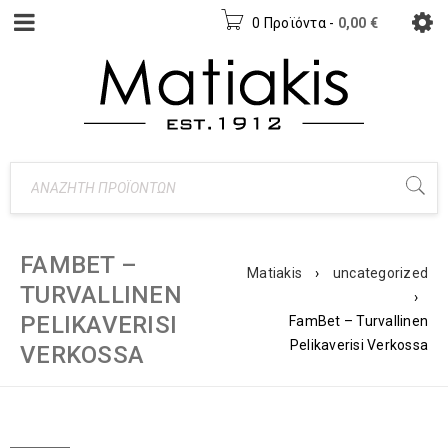
0 Προϊόντα
-
0,00
€
FAMBET –
Matiakis
›
uncategorized
TURVALLINEN
›
PELIKAVERISI
FamBet – Turvallinen
Pelikaverisi Verkossa
VERKOSSA