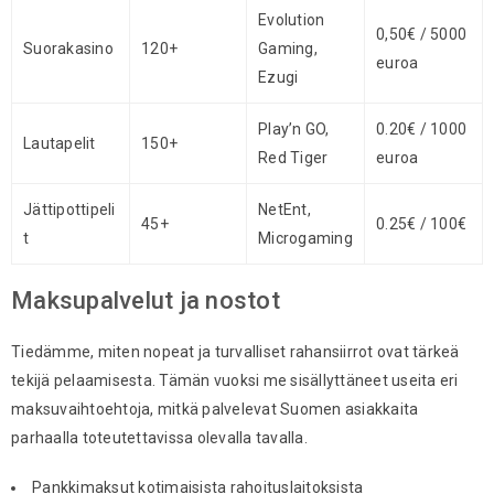
Evolution
0,50€ / 5000
Suorakasino
120+
Gaming,
euroa
Ezugi
Play’n GO,
0.20€ / 1000
Lautapelit
150+
Red Tiger
euroa
Jättipottipeli
NetEnt,
45+
0.25€ / 100€
t
Microgaming
Maksupalvelut ja nostot
Tiedämme, miten nopeat ja turvalliset rahansiirrot ovat tärkeä
tekijä pelaamisesta. Tämän vuoksi me sisällyttäneet useita eri
maksuvaihtoehtoja, mitkä palvelevat Suomen asiakkaita
parhaalla toteutettavissa olevalla tavalla.
Pankkimaksut kotimaisista rahoituslaitoksista