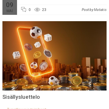
09
0
23
Post by
Matiakis
ΜΆΙ
Sisällysluettelo