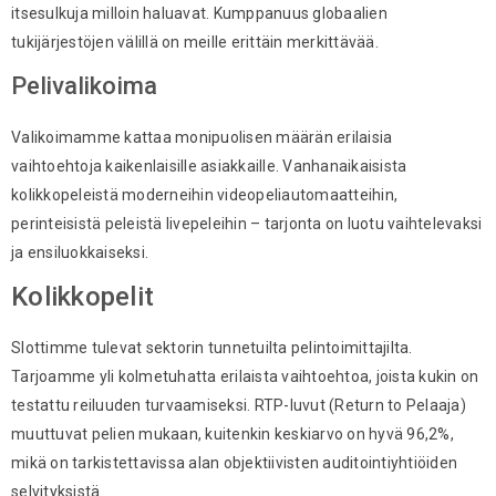
itsesulkuja milloin haluavat. Kumppanuus globaalien
tukijärjestöjen välillä on meille erittäin merkittävää.
Pelivalikoima
Valikoimamme kattaa monipuolisen määrän erilaisia
vaihtoehtoja kaikenlaisille asiakkaille. Vanhanaikaisista
kolikkopeleistä moderneihin videopeliautomaatteihin,
perinteisistä peleistä livepeleihin – tarjonta on luotu vaihtelevaksi
ja ensiluokkaiseksi.
Kolikkopelit
Slottimme tulevat sektorin tunnetuilta pelintoimittajilta.
Tarjoamme yli kolmetuhatta erilaista vaihtoehtoa, joista kukin on
testattu reiluuden turvaamiseksi. RTP-luvut (Return to Pelaaja)
muuttuvat pelien mukaan, kuitenkin keskiarvo on hyvä 96,2%,
mikä on tarkistettavissa alan objektiivisten auditointiyhtiöiden
selvityksistä.