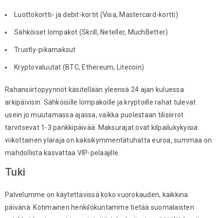
Luottokortti- ja debit-kortit (Visa, Mastercard-kortti)
Sähköiset lompakot (Skrill, Neteller, MuchBetter)
Trustly-pikamaksut
Kryptovaluutat (BTC, Ethereum, Litecoin)
Rahansiirtopyynnöt käsitellään yleensä 24 ajan kuluessa
arkipäivisin. Sähköisille lompakoille ja kryptoille rahat tulevat
usein jo muutamassa ajassa, vaikka puolestaan tilisiirrot
tarvitsevat 1-3 pankkipäivää. Maksurajat ovat kilpailukykyisiä:
viikottainen yläraja on kaksikymmentätuhatta euroa, summaa on
mahdollista kasvattaa VIP-pelaajille.
Tuki
Palvelumme on käytettävissä koko vuorokauden, kaikkina
päivänä. Kotimainen henkilökuntamme tietää suomalaisten