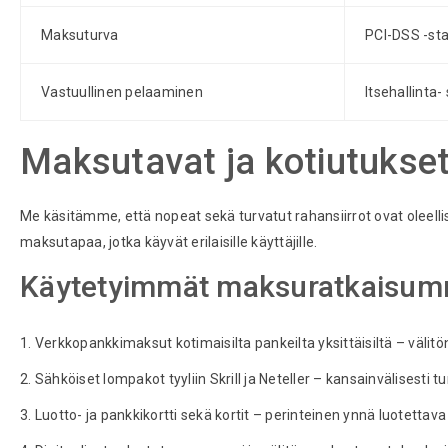
Maksuturva
PCI-DSS -sta
Vastuullinen pelaaminen
Itsehallinta-
Maksutavat ja kotiutukse
Me käsitämme, että nopeat sekä turvatut rahansiirrot ovat oleell
maksutapaa, jotka käyvät erilaisille käyttäjille.
Käytetyimmät maksuratkaisu
Verkkopankkimaksut kotimaisilta pankeilta yksittäisiltä – välitö
Sähköiset lompakot tyyliin Skrill ja Neteller – kansainvälisesti tu
Luotto- ja pankkikortti sekä kortit – perinteinen ynnä luotettava