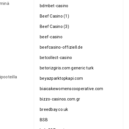
eminä
bdmbet-casino
Beef Casino (1)
Beef Casino (3)
beef-casino
beefcasino-offiziell.de
betcollect-casino
betorizgiris.com generic turk
ipooteilla
beyazparktopkapi.com
biaicakewomenscooperative.com
bizzo-casinos.com.gr
breedbay.co.uk
BSB