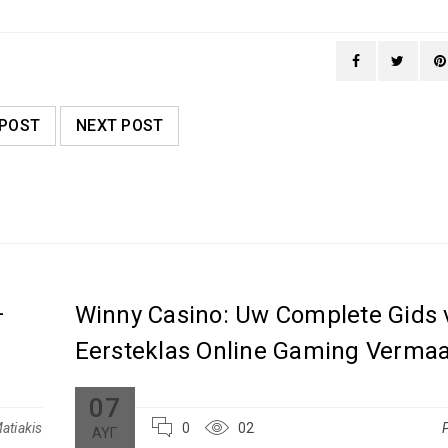
 POST
NEXT POST
–
Winny Casino: Uw Complete Gids 
Eersteklas Online Gaming Verma
07
atiakis
0
02
ΑΥΓ