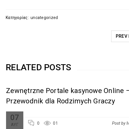
Κατηγορίες:
uncategorized
PREV
RELATED POSTS
Zewnętrzne Portale kasynowe Online 
Przewodnik dla Rodzimych Graczy
07
0
01
Post by
M
ΑΥΓ