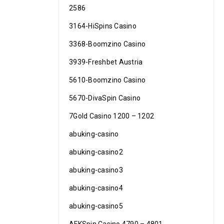
2586
3164-HiSpins Casino
3368-Boomzino Casino
3939-Freshbet Austria
5610-Boomzino Casino
5670-DivaSpin Casino
7Gold Casino 1200 – 1202
abuking-casino
abuking-casino2
abuking-casino3
abuking-casino4
abuking-casino5