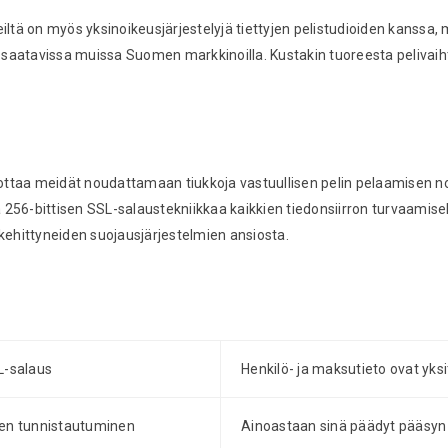
eiltä on myös yksinoikeusjärjestelyjä tiettyjen pelistudioiden kanssa, 
ydy saatavissa muissa Suomen markkinoilla. Kustakin tuoreesta peliva
kottaa meidät noudattamaan tiukkoja vastuullisen pelin pelaamisen n
56-bittisen SSL-salaustekniikkaa kaikkien tiedonsiirron turvaamisek
sa kehittyneiden suojausjärjestelmien ansiosta.
L-salaus
Henkilö- ja maksutieto ovat yksi
nen tunnistautuminen
Ainoastaan sinä päädyt pääsyn ti