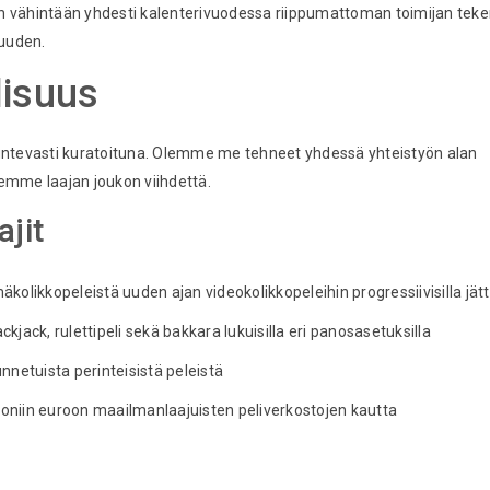
aan vähintään yhdesti kalenterivuodessa riippumattoman toimijan tek
uuden.
lisuus
untevasti kuratoituna. Olemme me tehneet yhdessä yhteistyön alan
emme laajan joukon viihdettä.
jit
likkopeleistä uuden ajan videokolikkopeleihin progressiivisilla jätt
kjack, rulettipeli sekä bakkara lukuisilla eri panosasetuksilla
tunnetuista perinteisistä peleistä
ooniin euroon maailmanlaajuisten peliverkostojen kautta