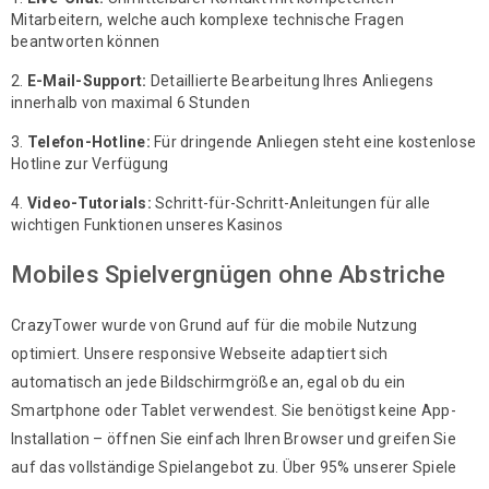
Mitarbeitern, welche auch komplexe technische Fragen
beantworten können
E-Mail-Support:
Detaillierte Bearbeitung Ihres Anliegens
innerhalb von maximal 6 Stunden
Telefon-Hotline:
Für dringende Anliegen steht eine kostenlose
Hotline zur Verfügung
Video-Tutorials:
Schritt-für-Schritt-Anleitungen für alle
wichtigen Funktionen unseres Kasinos
Mobiles Spielvergnügen ohne Abstriche
CrazyTower wurde von Grund auf für die mobile Nutzung
optimiert. Unsere responsive Webseite adaptiert sich
automatisch an jede Bildschirmgröße an, egal ob du ein
Smartphone oder Tablet verwendest. Sie benötigst keine App-
Installation – öffnen Sie einfach Ihren Browser und greifen Sie
auf das vollständige Spielangebot zu. Über 95% unserer Spiele