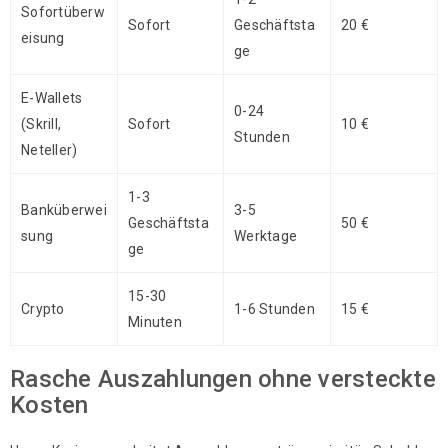
Sofortüberw
Sofort
Geschäftsta
20 €
eisung
ge
E-Wallets
0-24
(Skrill,
Sofort
10 €
Stunden
Neteller)
1-3
Banküberwei
3-5
Geschäftsta
50 €
sung
Werktage
ge
15-30
Crypto
1-6 Stunden
15 €
Minuten
Rasche Auszahlungen ohne versteckte
Kosten