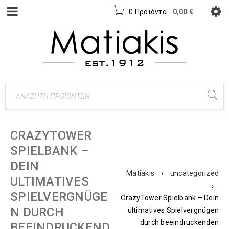
0 Προϊόντα
-
0,00
€
CRAZYTOWER
SPIELBANK –
DEIN
Matiakis
›
uncategorized
ULTIMATIVES
›
SPIELVERGNÜGE
CrazyTower Spielbank – Dein
N DURCH
ultimatives Spielvergnügen
durch beeindruckenden
BEEINDRUCKEND