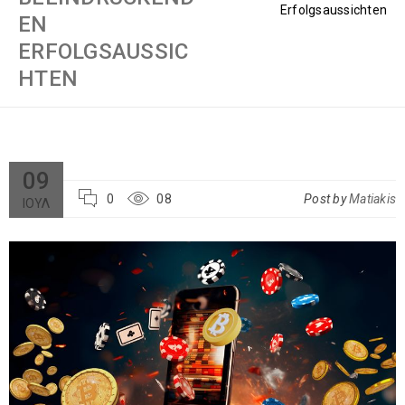
Erfolgsaussichten
EN
ERFOLGSAUSSIC
HTEN
09
0
08
Post by
Matiakis
ΙΟΎΛ