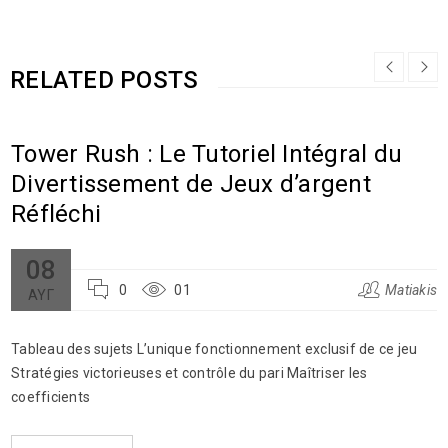
RELATED POSTS
Tower Rush : Le Tutoriel Intégral du
Divertissement de Jeux d’argent
Réfléchi
08
0
01
Matiakis
ΑΥΓ
Tableau des sujets L’unique fonctionnement exclusif de ce jeu
Stratégies victorieuses et contrôle du pari Maîtriser les
coefficients