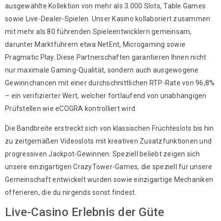
ausgewählte Kollektion von mehr als 3.000 Slots, Table Games
sowie Live-Dealer-Spielen. Unser Kasino kollaboriert zusammen
mit mehr als 80 führenden Spieleentwicklern gemeinsam,
darunter Marktführern etwa NetEnt, Microgaming sowie
Pragmatic Play. Diese Partnerschaften garantieren Ihnen nicht
nur maximale Gaming-Qualität, sondern auch ausgewogene
Gewinnchancen mit einer durchschnittlichen RTP-Rate von 96,8%
– ein verifizierter Wert, welcher fortlaufend von unabhängigen
Prüfstellen wie eCOGRA kontrolliert wird.
Die Bandbreite erstreckt sich von klassischen Früchteslots bis hin
zu zeitgemäßen Videoslots mit kreativen Zusatzfunktionen und
progressiven Jackpot-Gewinnen. Speziell beliebt zeigen sich
unsere einzigartigen CrazyTower-Games, die speziell für unsere
Gemeinschaft entwickelt wurden sowie einzigartige Mechaniken
offerieren, die du nirgends sonst findest.
Live-Casino Erlebnis der Güte