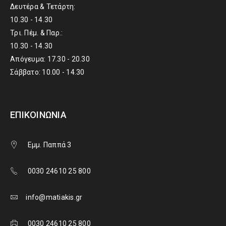
Δευτέρα & Τετάρτη:
10.30 - 14.30
Τρι. Πέμ. & Παρ.:
10.30 - 14.30
Απόγευμα: 17.30 - 20.30
Σάββατο: 10.00 - 14.30
ΕΠΙΚΟΙΝΩΝΊΑ
Εμμ. Παππά 3
0030 24610 25 800
info@matiakis.gr
0030 24610 25 800