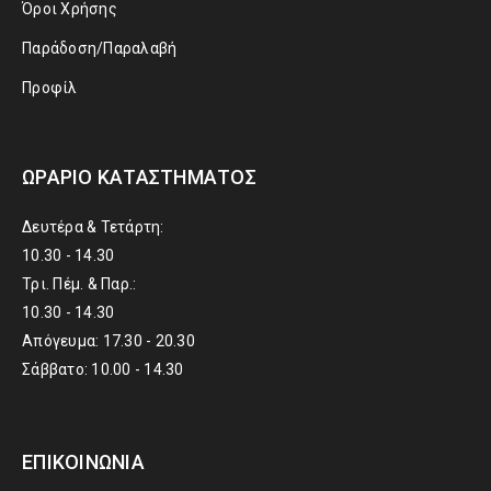
Όροι Χρήσης
Παράδοση/Παραλαβή
Προφίλ
ΩΡΆΡΙΟ ΚΑΤΑΣΤΉΜΑΤΟΣ
Δευτέρα & Τετάρτη:
10.30 - 14.30
Τρι. Πέμ. & Παρ.:
10.30 - 14.30
Απόγευμα: 17.30 - 20.30
Σάββατο: 10.00 - 14.30
ΕΠΙΚΟΙΝΩΝΊΑ