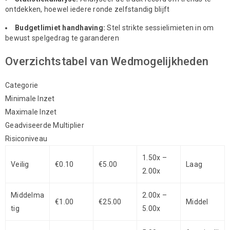
ontdekken, hoewel iedere ronde zelfstandig blijft
Budgetlimiet handhaving:
Stel strikte sessielimieten in om
bewust spelgedrag te garanderen
Overzichtstabel van Wedmogelijkheden
Categorie
Minimale Inzet
Maximale Inzet
Geadviseerde Multiplier
Risiconiveau
1.50x –
Veilig
€0.10
€5.00
Laag
2.00x
Middelma
2.00x –
€1.00
€25.00
Middel
tig
5.00x