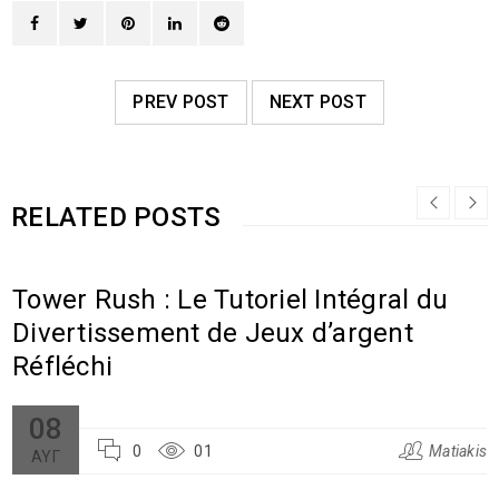
PREV POST
NEXT POST
RELATED POSTS
Tower Rush : Le Tutoriel Intégral du
Divertissement de Jeux d’argent
Réfléchi
08
0
01
Matiakis
ΑΥΓ