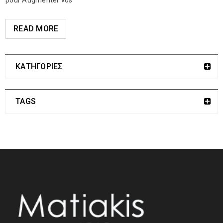
READ MORE
ΚΑΤΗΓΟΡΙΕΣ
TAGS