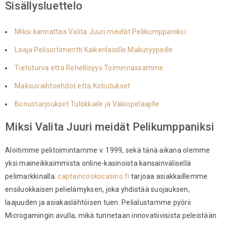
Sisällysluettelo
Miksi kannattaa Valita Juuri meidät Pelikumppaniksi
Laaja Pelisortimentti Kaikenlaisille Makutyypeille
Tietoturva että Rehellisyys Toiminnassamme
Maksuvaihtoehdot että Kotiutukset
Bonustarjoukset Tulokkaile ja Vakiopelaajille
Miksi Valita Juuri meidät Pelikumppaniksi
Aloitimme pelitoimintamme v. 1999, sekä tänä aikana olemme
yksi maineikkaimmista online-kasinoista kansainvälisellä
pelimarkkinalla.
captaincookscasino.fi
tarjoaa asiakkaillemme
ensiluokkaisen pelielämyksen, joka yhdistää suojauksen,
laajuuden ja asiakaslähtöisen tuen. Pelialustamme pyörii
Microgamingin avulla, mikä tunnetaan innovatiivisista peleistään