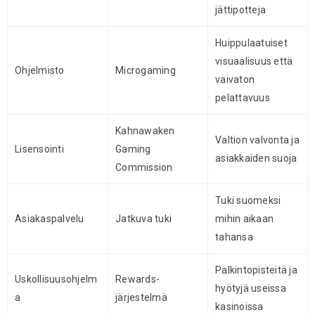
jättipotteja
Huippulaatuiset
visuaalisuus että
Ohjelmisto
Microgaming
vaivaton
pelattavuus
Kahnawaken
Valtion valvonta ja
Lisensointi
Gaming
asiakkaiden suoja
Commission
Tuki suomeksi
Asiakaspalvelu
Jatkuva tuki
mihin aikaan
tahansa
Palkintopisteitä ja
Uskollisuusohjelm
Rewards-
hyötyjä useissa
a
järjestelmä
kasinoissa