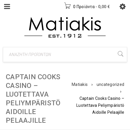
0 Προϊόντα
-
0,00
€
CAPTAIN COOKS
CASINO –
Matiakis
›
uncategorized
›
LUOTETTAVA
Captain Cooks Casino –
PELIYMPÄRISTÖ
Luotettava Peliympäristö
AIDOILLE
Aidoille Pelaajille
PELAAJILLE