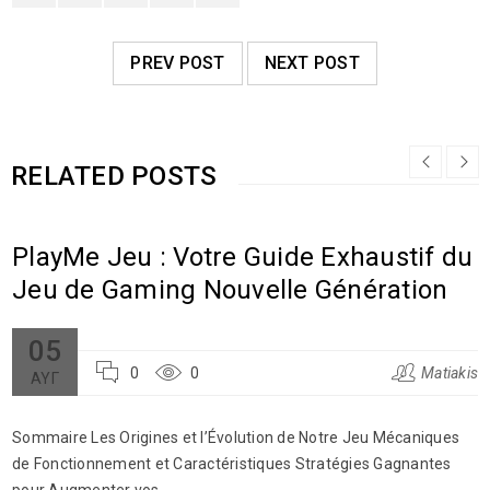
PREV POST
NEXT POST
RELATED POSTS
PlayMe Jeu : Votre Guide Exhaustif du
Jeu de Gaming Nouvelle Génération
05
0
0
Matiakis
ΑΥΓ
Sommaire Les Origines et l’Évolution de Notre Jeu Mécaniques
de Fonctionnement et Caractéristiques Stratégies Gagnantes
pour Augmenter vos