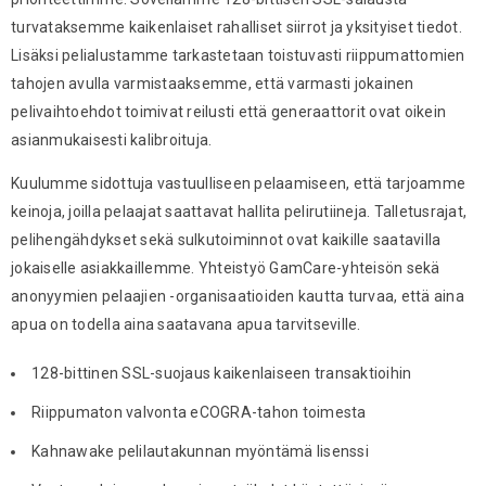
turvataksemme kaikenlaiset rahalliset siirrot ja yksityiset tiedot.
Lisäksi pelialustamme tarkastetaan toistuvasti riippumattomien
tahojen avulla varmistaaksemme, että varmasti jokainen
pelivaihtoehdot toimivat reilusti että generaattorit ovat oikein
asianmukaisesti kalibroituja.
Kuulumme sidottuja vastuulliseen pelaamiseen, että tarjoamme
keinoja, joilla pelaajat saattavat hallita pelirutiineja. Talletusrajat,
pelihengähdykset sekä sulkutoiminnot ovat kaikille saatavilla
jokaiselle asiakkaillemme. Yhteistyö GamCare-yhteisön sekä
anonyymien pelaajien -organisaatioiden kautta turvaa, että aina
apua on todella aina saatavana apua tarvitseville.
128-bittinen SSL-suojaus kaikenlaiseen transaktioihin
Riippumaton valvonta eCOGRA-tahon toimesta
Kahnawake pelilautakunnan myöntämä lisenssi