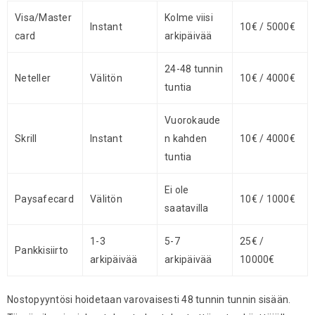
Visa/Master
Kolme viisi
Instant
10€ / 5000€
card
arkipäivää
24-48 tunnin
Neteller
Välitön
10€ / 4000€
tuntia
Vuorokaude
Skrill
Instant
n kahden
10€ / 4000€
tuntia
Ei ole
Paysafecard
Välitön
10€ / 1000€
saatavilla
1-3
5-7
25€ /
Pankkisiirto
arkipäivää
arkipäivää
10000€
Nostopyyntösi hoidetaan varovaisesti 48 tunnin tunnin sisään.