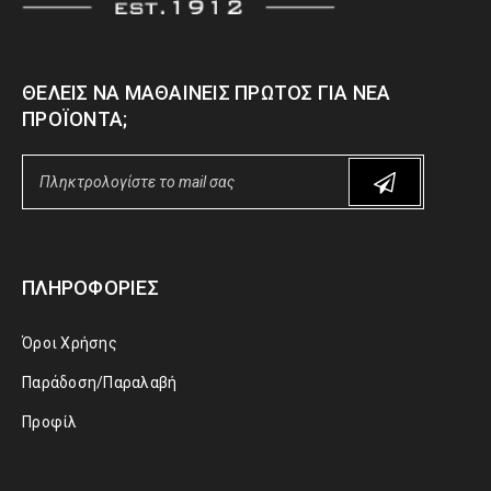
ΘΈΛΕΙΣ ΝΑ ΜΑΘΑΊΝΕΙΣ ΠΡΏΤΟΣ ΓΙΑ ΝΈΑ
ΠΡΟΪΌΝΤΑ;
ΠΛΗΡΟΦΟΡΊΕΣ
Όροι Χρήσης
Παράδοση/Παραλαβή
Προφίλ