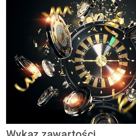
Wykaz zawartości