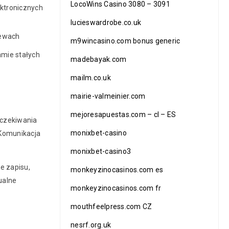
LocoWins Casino 3080 – 3091
ektronicznych
lucieswardrobe.co.uk
lewach
m9wincasino.com bonus generic
amie stałych
madebayak.com
mailm.co.uk
mairie-valmeinier.com
mejoresapuestas.com – cl – ES
oczekiwania
monixbet-casino
 Komunikacja
monixbet-casino3
e zapisu,
monkeyzinocasinos.com es
ualne
monkeyzinocasinos.com fr
mouthfeelpress.com CZ
nesrf.org.uk