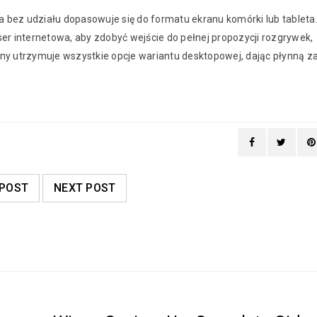
a bez udziału dopasowuje się do formatu ekranu komórki lub tableta.
er internetowa, aby zdobyć wejście do pełnej propozycji rozgrywek,
ny utrzymuje wszystkie opcje wariantu desktopowej, dając płynną z
 POST
NEXT POST