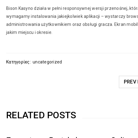
Bison Kasyno działa w pełni responsywnej wersji przenośnej, któr
wymagamy instalowania jakiejkolwiek aplikacji – wystarczy brows
administrowania użytkownikiem oraz obsługi gracza. Ekran mobil
jakim miejscu i okresie.
Κατηγορίες:
uncategorized
PREV
RELATED POSTS