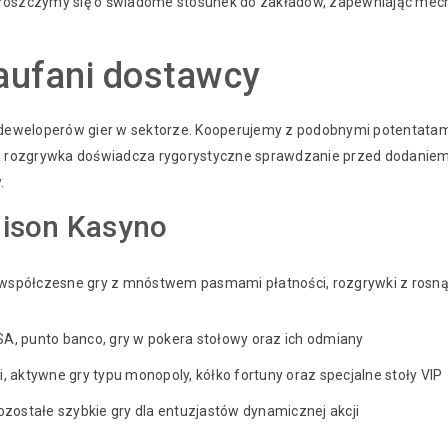
roszczymy się o świadome stosunek do zakładów, zapewniając me
zaufani dostawcy
h deweloperów gier w sektorze. Kooperujemy z podobnymi potentatami
da rozgrywka doświadcza rygorystyczne sprawdzanie przed dodaniem 
.
Bison Kasyno
współczesne gry z mnóstwem pasmami płatności, rozgrywki z rosn
SA, punto banco, gry w pokera stołowy oraz ich odmiany
 aktywne gry typu monopoly, kółko fortuny oraz specjalne stoły VIP
pozostałe szybkie gry dla entuzjastów dynamicznej akcji