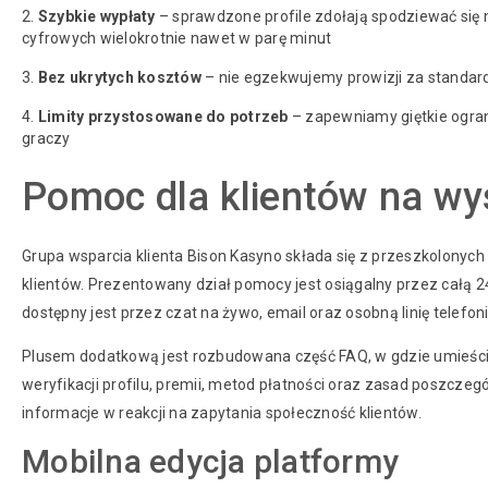
Szybkie wypłaty
– sprawdzone profile zdołają spodziewać się n
cyfrowych wielokrotnie nawet w parę minut
Bez ukrytych kosztów
– nie egzekwujemy prowizji za standard
Limity przystosowane do potrzeb
– zapewniamy giętkie ogran
graczy
Pomoc dla klientów na wy
Grupa wsparcia klienta Bison Kasyno składa się z przeszkolonych 
klientów. Prezentowany dział pomocy jest osiągalny przez całą 
dostępny jest przez czat na żywo, email oraz osobną linię telefon
Plusem dodatkową jest rozbudowana część FAQ, w gdzie umieśc
weryfikacji profilu, premii, metod płatności oraz zasad poszczeg
informacje w reakcji na zapytania społeczność klientów.
Mobilna edycja platformy