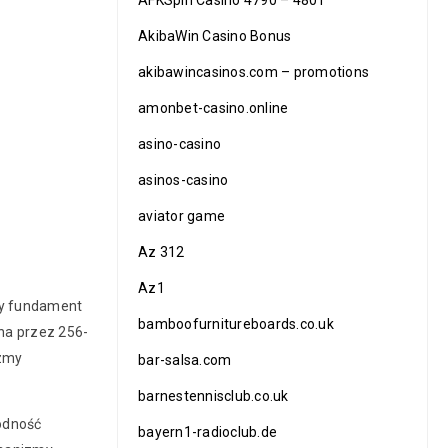
AFKSpin Casino 4790 – 4801
AkibaWin Casino Bonus
akibawincasinos.com – promotions
amonbet-casino.online
asino-casino
asinos-casino
aviator game
Az 312
Az1
zy fundament
bamboofurnitureboards.co.uk
na przez 256-
izmy
bar-salsa.com
barnestennisclub.co.uk
odność
bayern1-radioclub.de