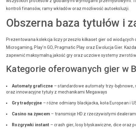
wszystkich procesów z globalnymi wymogami przemysłowymi. T
kontroli finansów, ramy wkładów oraz możliwość autoeksluzji.
Obszerna baza tytułów i 
Prezentowana kolekcja liczy przeszło kilkaset gier od wiodącyc
Microgaming, Play’n GO, Pragmatic Play oraz Ewolucja Gier. Każ
zapewnić maksymalną jakość gry oraz uczciwe systemy zwrotów
Kategorie oferowanych gier w 
Automaty graficzne
– standardowe automaty trzy-bębnowe, 
oraz innowacyjne tytuły z mechanikami Megaways
Gry tradycyjne
– różne odmiany blackjacka, koła European i U
Casino na żywcem
– transmisje HD z rzeczywistymi dealerami,
Rozgrywki instant
– crash gier, losy błyskawiczne, dice oraz 