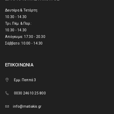
Δευτέρα & Τετάρτη:
10.30 - 14.30
Τρι. Πέμ. & Παρ.:
10.30 - 14.30
Απόγευμα: 17.30 - 20.30
Σάββατο: 10.00 - 14.30
ΕΠΙΚΟΙΝΩΝΊΑ
Εμμ. Παππά 3
0030 24610 25 800
info@matiakis.gr