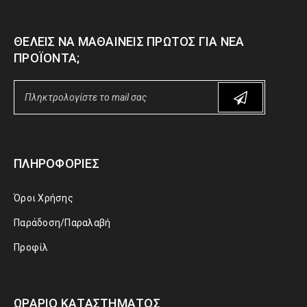
ΘΈΛΕΙΣ ΝΑ ΜΑΘΑΊΝΕΙΣ ΠΡΏΤΟΣ ΓΙΑ ΝΈΑ
ΠΡΟΪΌΝΤΑ;
ΠΛΗΡΟΦΟΡΊΕΣ
Όροι Χρήσης
Παράδοση/Παραλαβή
Προφίλ
ΩΡΆΡΙΟ ΚΑΤΑΣΤΉΜΑΤΟΣ