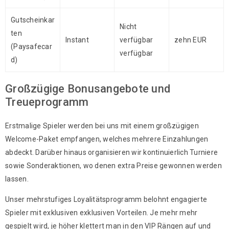
Gutscheinkar
Nicht
ten
Instant
verfügbar
zehn EUR
(Paysafecar
verfügbar
d)
Großzügige Bonusangebote und
Treueprogramm
Erstmalige Spieler werden bei uns mit einem großzügigen
Welcome-Paket empfangen, welches mehrere Einzahlungen
abdeckt. Darüber hinaus organisieren wir kontinuierlich Turniere
sowie Sonderaktionen, wo denen extra Preise gewonnen werden
lassen.
Unser mehrstufiges Loyalitätsprogramm belohnt engagierte
Spieler mit exklusiven exklusiven Vorteilen. Je mehr mehr
gespielt wird, je höher klettert man in den VIP Rängen auf und