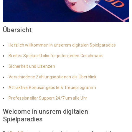
Übersicht
Herzlich willkommen in unserem digitalen Spielparadies
Breites Spielportfolio für jeden jeden Geschmack
Sicherheit und Lizenzen
Verschiedene Zahlungsoptionen als Überblick
Attraktive Bonusangebote & Treueprogramm
Professioneller Support 24/7 um alle Uhr
Welcome in unsrem digitalen
Spielparadies