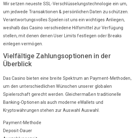
Wir setzen neueste SSL-Verschlüsselungstechnologie ein um,
um jedwede Transaktionen & persönlichen Daten zu schützen.
Verantwortungsvolles Spielen ist uns ein wichtiges Anliegen,
weshalb das Casino verschiedene Hilfsmittel zur Verfügung
stellen, mit denen denen User Limits festlegen oder Breaks
einlegen vermögen.
Vielfältige Zahlungsoptionen in der
Überblick
Das Casino bieten eine breite Spektrum an Payment-Methoden,
um den unterschiedlichen Wünschen unserer globalen
Spielerschaft gerecht werden. Gleichermaßen traditionelle
Banking-Optionen als auch moderne eWallets und
Kryptowährungen stehen zur Auswahl Auswahl.
Payment-Methode
Deposit-Dauer