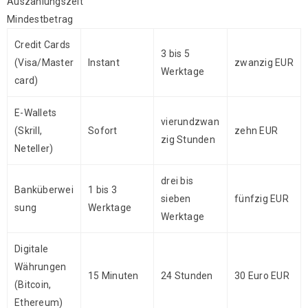
Auszahlungszeit
Mindestbetrag
Credit Cards
3 bis 5
(Visa/Master
Instant
zwanzig EUR
Werktage
card)
E-Wallets
vierundzwan
(Skrill,
Sofort
zehn EUR
zig Stunden
Neteller)
drei bis
Banküberwei
1 bis 3
sieben
fünfzig EUR
sung
Werktage
Werktage
Digitale
Währungen
15 Minuten
24 Stunden
30 Euro EUR
(Bitcoin,
Ethereum)