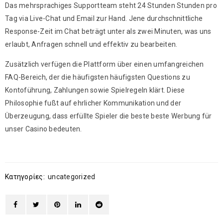
Das mehrsprachiges Supportteam steht 24 Stunden Stunden pro
Tag via Live-Chat und Email zur Hand. Jene durchschnittliche
Response-Zeit im Chat beträgt unter als zwei Minuten, was uns
erlaubt, Anfragen schnell und effektiv zu bearbeiten.
Zusätzlich verfügen die Plattform über einen umfangreichen
FAQ-Bereich, der die häufigsten häufigsten Questions zu
Kontoführung, Zahlungen sowie Spielregeln klärt. Diese
Philosophie fußt auf ehrlicher Kommunikation und der
Überzeugung, dass erfüllte Spieler die beste beste Werbung für
unser Casino bedeuten.
Κατηγορίες:
uncategorized