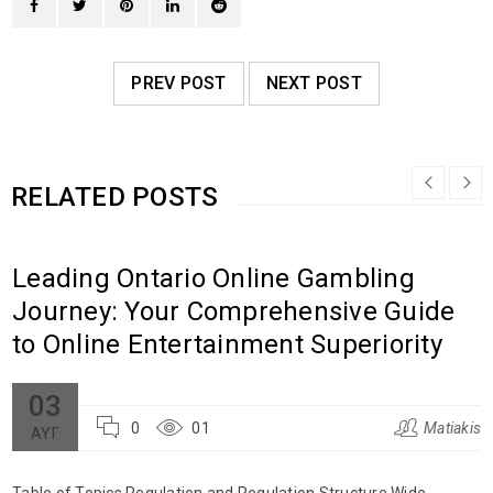
PREV POST
NEXT POST
RELATED POSTS
Leading Ontario Online Gambling
Journey: Your Comprehensive Guide
to Online Entertainment Superiority
03
0
01
Matiakis
ΑΥΓ
Table of Topics Regulation and Regulation Structure Wide-