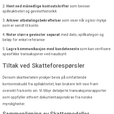
Hent ned månedlige kontoutskrifter
som beviser
spilleaktivitet og gevinsthistorikk
Arkiver utbetalingsbekreftelser
som viser når og kor mykje
som er sendt til konto
Noter større gevinster separat
med dato, spillkategori og
beløp for enkel referanse
Lagre kommunikasjon med kundeteneste
som kan verifisere
spesifikke transaksjoner ved naudsynt
Tiltak ved Skatteforespørsler
Dersom skatteetaten ynskjer bevis på omfattende
kontoinnskudd fra spillaktivitet, kan brukere lett vise fram
oversikt fra konto sin. Vi tilbyr detaljerte transaksjonsrapporter
som oppfyller ethvert dokumentasjonskrav fra norske
myndigheiter.
Sammenligning av Skattemodeller