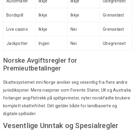
Automater
Ikkje
Ikkje
Ubegrenset
Bordspill
Ikkje
Ikkje
Grenseløst
Live casino
Ikkje
Nei
Grenseløst
Jackpotter
Ingen
Nei
Ubegrenset
Norske Avgiftsregler for
Premieutbetalinger
Skattesystemet inni Norge avviker seg vesentlig fra flere andre
jurisdiksjoner. Mens nasjoner som Forente Stater, UK og Australia
forlanger avgiftstrekk på spillgevinster, nyter norskfødte brukere
komplett skattefrihet. Dét gjelder både for landbaserte og
digitale spillsider.
Vesentlige Unntak og Spesialregler