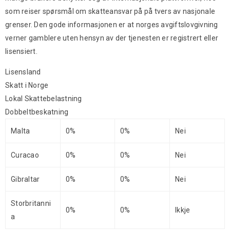
som reiser spørsmål om skatteansvar på på tvers av nasjonale
grenser. Den gode informasjonen er at norges avgiftslovgivning
verner gamblere uten hensyn av der tjenesten er registrert eller
lisensiert.
Lisensland
Skatt i Norge
Lokal Skattebelastning
Dobbeltbeskatning
Malta
0%
0%
Nei
Curacao
0%
0%
Nei
Gibraltar
0%
0%
Nei
Storbritanni
0%
0%
Ikkje
a