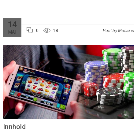
14
0
18
Post by
Matiakis
ΜΆΙ
Innhold