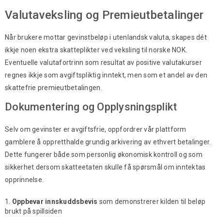
Valutaveksling og Premieutbetalinger
Når brukere mottar gevinstbeløp i utenlandsk valuta, skapes dét
ikkje noen ekstra skatteplikter ved veksling til norske NOK.
Eventuelle valutafortrinn som resultat av positive valutakurser
regnes ikkje som avgiftspliktig inntekt, men som et andel av den
skattefrie premieutbetalingen.
Dokumentering og Opplysningsplikt
Selv om gevinster er avgiftsfrie, oppfordrer vår plattform
gamblere å oppretthalde grundig arkivering av ethvert betalinger.
Dette fungerer både som personlig økonomisk kontroll og som
sikkerhet dersom skatteetaten skulle få spørsmål om inntektas
opprinnelse.
Oppbevar innskuddsbevis
som demonstrerer kilden til beløp
brukt på spillsiden