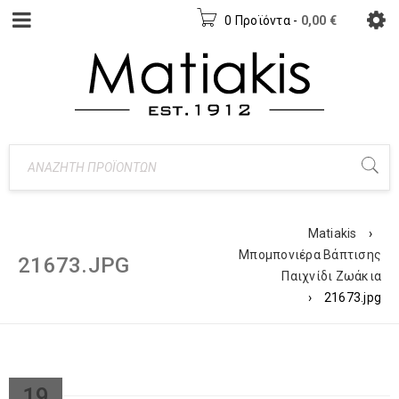
0 Προϊόντα
-
0,00
€
Matiakis
›
Μπομπονιέρα Βάπτισης
21673.JPG
Παιχνίδι Ζωάκια
›
21673.jpg
19