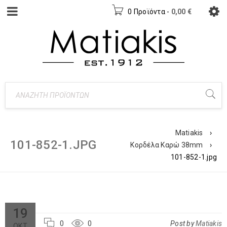
0 Προϊόντα
-
0,00
€
Matiakis
›
101-852-1.JPG
Κορδέλα Καρώ 38mm
›
101-852-1.jpg
19
0
0
Post by
Matiakis
ΟΚΤ