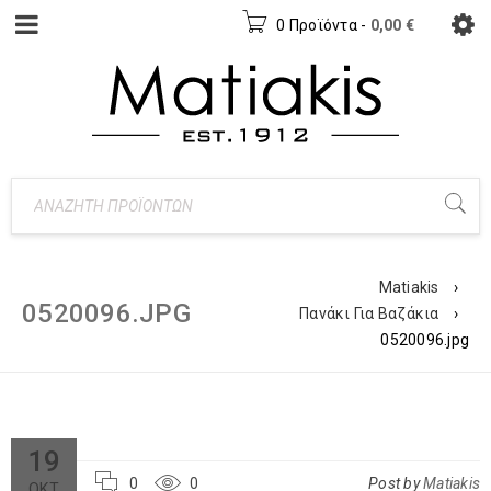
0 Προϊόντα
-
0,00
€
Matiakis
›
0520096.JPG
Πανάκι Για Βαζάκια
›
0520096.jpg
19
0
0
Post by
Matiakis
ΟΚΤ