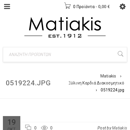
0 Προϊόντα
-
0,00
€
Matiakis
›
0519224.JPG
Ξύλινη Καρδιά Διακοσμητικό
›
0519224.jpg
19
0
0
Post by
Matiakis
ΟΚΤ