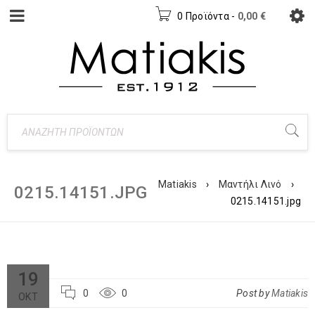
0 Προϊόντα
-
0,00
€
Matiakis
›
Μαντήλι Λινό
›
0215.14151.JPG
0215.14151.jpg
19
0
0
Post by
Matiakis
ΟΚΤ