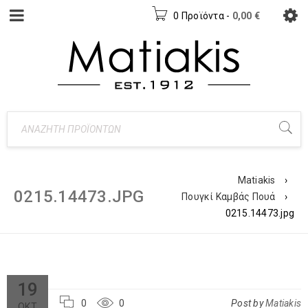
0 Προϊόντα
-
0,00
€
Matiakis
›
0215.14473.JPG
Πουγκί Καμβάς Πουά
›
0215.14473.jpg
19
0
0
Post by
Matiakis
ΟΚΤ