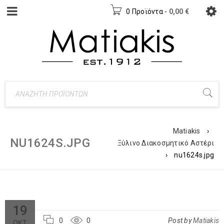
0 Προϊόντα
-
0,00
€
Matiakis
›
NU1624S.JPG
Ξύλινο Διακοσμητικό Αστέρι
›
nu1624s.jpg
19
0
0
Post by
Matiakis
ΟΚΤ