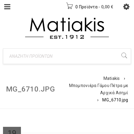
0 Προϊόντα
-
0,00
€
Matiakis
›
Μπομπονιέρα Γάμου Πέτρα με
MG_6710.JPG
Αρχικά Ασημί
›
MG_6710.jpg
19