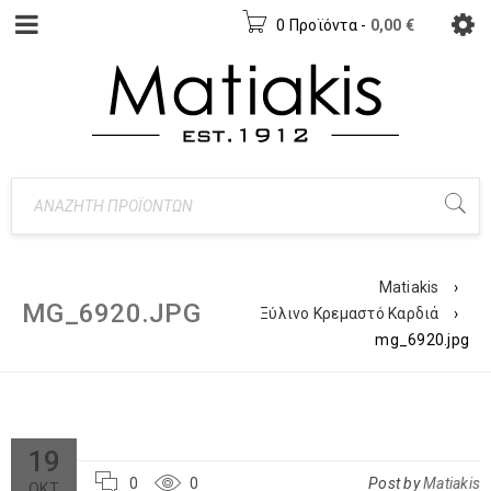
0 Προϊόντα
-
0,00
€
Matiakis
›
MG_6920.JPG
Ξύλινο Κρεμαστό Καρδιά
›
mg_6920.jpg
19
0
0
Post by
Matiakis
ΟΚΤ